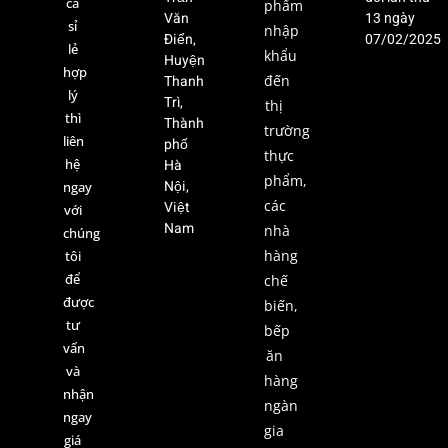
cả
phẩm
Văn
13 ngày
sỉ
nhập
Điển,
07/02/2025
lẻ
khẩu
Huyện
hợp
Thanh
đến
lý
Trì,
thị
thì
Thành
trường
liên
phố
thực
hệ
Hà
phẩm,
Nội,
ngay
các
Việt
với
Nam
nhà
chúng
hàng
tôi
để
chế
được
biến,
tư
bếp
vấn
ăn
và
hàng
nhận
ngàn
ngay
gia
giá