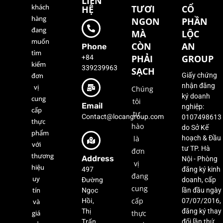
LIÊN
khách
TƯƠI
CỔ
HỆ
hàng
NGON
PHẦN
đang
MÀ
LỘC
muốn
CÒN
AN
Phone
tìm
+84
PHẢI
GROUP
kiếm
339239963
SẠCH
đơn
Giấy chứng
nhận đăng
vị
Chúng
ký doanh
cung
tôi
Email
nghiệp:
cấp
tự
Contact@locangroup.com
0107498613
thực
hào
do Sở Kế
phẩm
là
hoạch & Đầu
với
tư TP. Hà
đơn
thương
Address
Nội - Phòng
vị
hiệu
497
đăng ký kinh
đang
uy
Đường
doanh, cấp
cung
Ngọc
tín
lần đầu ngày
Hồi,
cấp
07/07/2016,
và
Thị
đăng ký thay
giá
thực
Trấn
đổi lần thứ