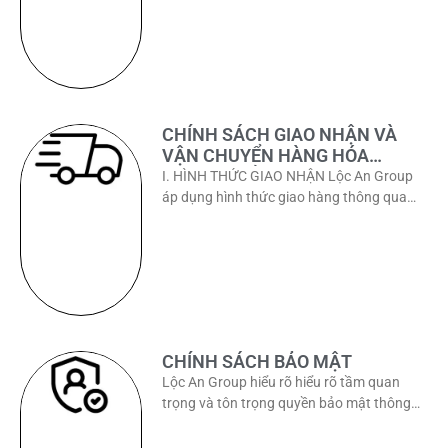
CHÍNH SÁCH GIAO NHẬN VÀ
VẬN CHUYỂN HÀNG HÓA
(THỰC PHẨM ĐÔNG LẠNH)
I. HÌNH THỨC GIAO NHẬN Lộc An Group
áp dụng hình thức giao hàng thông qua
đối tác vận chuyển uy tín, có đầy đủ
CHÍNH SÁCH BẢO MẬT
Lộc An Group hiểu rõ hiểu rõ tầm quan
trọng và tôn trọng quyền bảo mật thông
tin cá nhân (bao gồm: họ tên, email,