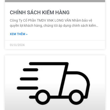
CHÍNH SÁCH KIỂM HÀNG
Công Ty Cổ Phần TMDV XNK LONG VÂN Nhằm bảo vệ
quyền lợi khách hàng, chúng tôi áp dụng chính sách kiểm
hàng khi giao
XEM THÊM »
01/11/2024