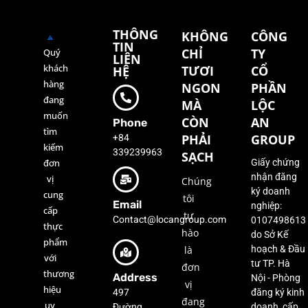
THÔNG
KHÔNG
CÔNG
TIN
CHỈ
TY
Quý
LIÊN
khách
TƯƠI
CỔ
HỆ
hàng
NGON
PHẦN
đang
MÀ
LỘC
muốn
CÒN
AN
Phone
tìm
+84
PHẢI
GROUP
kiếm
339239963
SẠCH
đơn
Giấy chứng
nhận đăng
vị
Chúng
ký doanh
cung
tôi
Email
nghiệp:
cấp
tự
Contact@locangroup.com
0107498613
thực
hào
do Sở Kế
phẩm
là
hoạch & Đầu
với
tư TP. Hà
đơn
thương
Address
Nội - Phòng
vị
hiệu
497
đăng ký kinh
đang
uy
Đường
doanh, cấp