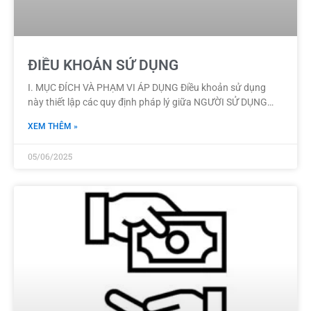
ĐIỀU KHOẢN SỬ DỤNG
I. MỤC ĐÍCH VÀ PHẠM VI ÁP DỤNG Điều khoản sử dụng
này thiết lập các quy định pháp lý giữa NGƯỜI SỬ DỤNG
(bao
XEM THÊM »
05/06/2025