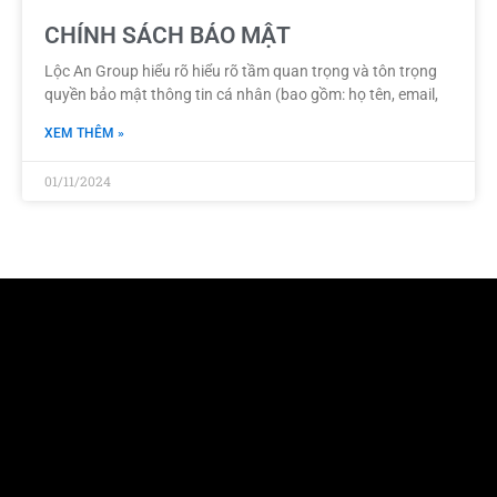
CHÍNH SÁCH BẢO MẬT
Lộc An Group hiểu rõ hiểu rõ tầm quan trọng và tôn trọng
quyền bảo mật thông tin cá nhân (bao gồm: họ tên, email,
XEM THÊM »
01/11/2024