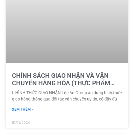
CHÍNH SÁCH GIAO NHẬN VÀ VẬN
CHUYỂN HÀNG HÓA (THỰC PHẨM
ĐÔNG LẠNH)
I. HÌNH THỨC GIAO NHẬN Lộc An Group áp dụng hình thức
giao hàng thông qua đối tác vận chuyển uy tín, có đầy đủ
XEM THÊM »
01/11/2024