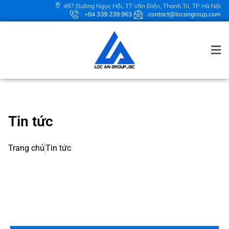
497 Đường Ngọc Hồi, TT Văn Điển, Thanh Trì, TP Hà Nội
+84 339 239 963
contact@locangroup.com
Tin tức
Trang chủ
Tin tức