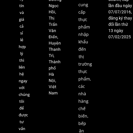
cung
Ngọc
tín
lần đầu ngày
Hồi,
cấp
07/07/2016,
và
Thị
đăng ký thay
giá
thực
Trấn
đổi lần thứ
cả
phẩm
Văn
13 ngày
sỉ
nhập
Điển,
07/02/2025
lẻ
khẩu
Huyện
hợp
Thanh
đến
lý
Trì,
thị
thì
Thành
trường
liên
phố
thực
hệ
Hà
phẩm,
Nội,
ngay
các
Việt
với
Nam
nhà
chúng
hàng
tôi
để
chế
được
biến,
tư
bếp
vấn
ăn