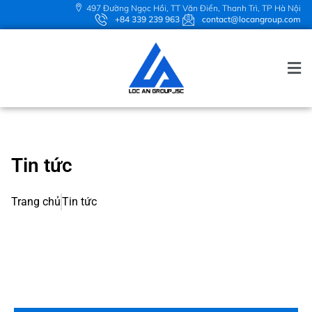
497 Đường Ngọc Hồi, TT Văn Điển, Thanh Trì, TP Hà Nội
+84 339 239 963
contact@locangroup.com
Tin tức
Trang chủ
Tin tức