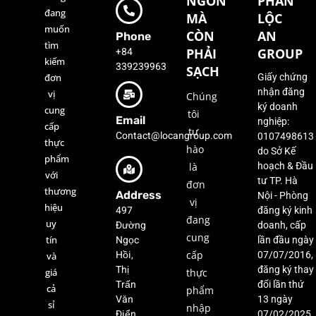
NGON
PHẦN
đang
MÀ
LỘC
muốn
CÒN
AN
Phone
tìm
+84
PHẢI
GROUP
kiếm
339239963
SẠCH
đơn
Giấy chứng
nhận đăng
vị
Chúng
ký doanh
cung
tôi
Email
nghiệp:
cấp
tự
Contact@locangroup.com
0107498613
thực
hào
do Sở Kế
phẩm
là
hoạch & Đầu
với
tư TP. Hà
đơn
thương
Address
Nội - Phòng
vị
hiệu
497
đăng ký kinh
đang
uy
Đường
doanh, cấp
cung
Ngọc
tín
lần đầu ngày
Hồi,
cấp
07/07/2016,
và
Thị
đăng ký thay
giá
thực
Trấn
đổi lần thứ
cả
phẩm
Văn
13 ngày
sỉ
nhập
Điển,
07/02/2025