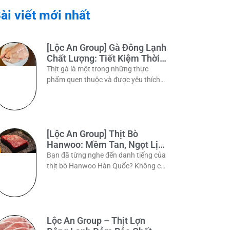
ài viết mới nhất
[Lộc An Group] Gà Đông Lạnh
Chất Lượng: Tiết Kiệm Thời
Gian, Trọn Vẹn Dinh Dưỡng
Thịt gà là một trong những thực
phẩm quen thuộc và được yêu thích
trong bữa ăn hàng ngày của nhiều gia
đình Việt. Tuy
[Lộc An Group] Thịt Bò
Hanwoo: Mềm Tan, Ngọt Lịm
– Chuẩn Vị Hàn Quốc
Bạn đã từng nghe đến danh tiếng của
thịt bò Hanwoo Hàn Quốc? Không chỉ
là một nguyên liệu ẩm thực, Hanwoo
còn là biểu
Lộc An Group – Thịt Lợn