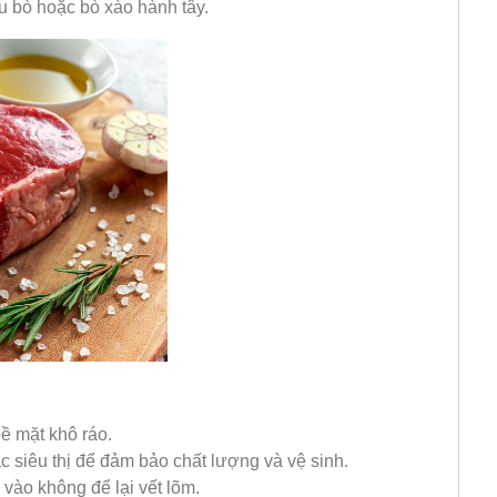
ẩu bò hoặc bò xào hành tây.
bề mặt khô ráo.
 siêu thị để đảm bảo chất lượng và vệ sinh.
n vào không để lại vết lõm.