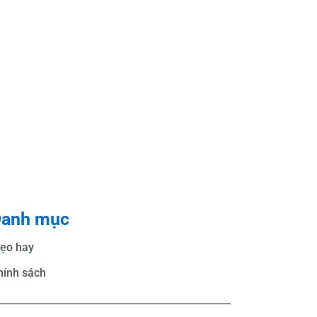
anh mục
ẹo hay
hính sách