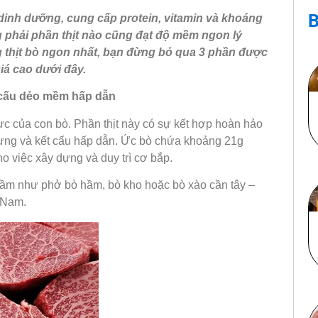
B
 dinh dưỡng, cung cấp protein, vitamin và khoáng
ng phải phần thịt nào cũng đạt độ mềm ngon lý
thịt bò ngon nhất, bạn đừng bỏ qua 3 phần được
iá cao dưới đây.
t cấu dẻo mềm hấp dẫn
ực của con bò. Phần thịt này có sự kết hợp hoàn hảo
rưng và kết cấu hấp dẫn. Ức bò chứa khoảng 21g
 cho việc xây dựng và duy trì cơ bắp.
ầm như phở bò hầm, bò kho hoặc bò xào cần tây –
Nam.​