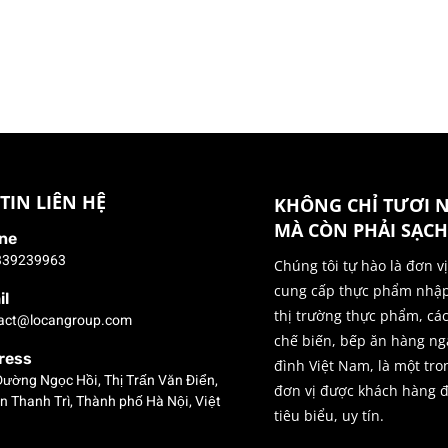
TIN LIÊN HỆ
KHÔNG CHỈ TƯƠI 
MÀ CÒN PHẢI SẠCH
ne
339239963
Chúng tôi tự hào là đơn v
cung cấp thực phẩm nhậ
il
thị trường thực phẩm, cá
act@locangroup.com
chế biến, bếp ăn hàng ng
ress
đình Việt Nam, là một tr
Đường Ngọc Hồi, Thị Trấn Văn Điển,
đơn vị được khách hàng 
 Thanh Trì, Thành phố Hà Nội, Việt
tiêu biểu, uy tín.