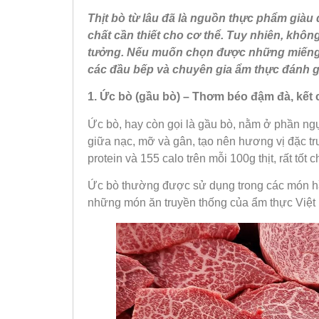
Thịt bò từ lâu đã là nguồn thực phẩm giàu
chất cần thiết cho cơ thể. Tuy nhiên, khô
tưởng. Nếu muốn chọn được những miếng 
các đầu bếp và chuyên gia ẩm thực đánh g
1. Ức bò (gầu bò) – Thơm béo đậm đà, kế
Ức bò, hay còn gọi là gầu bò, nằm ở phần ng
giữa nạc, mỡ và gân, tạo nên hương vị đặc t
protein và 155 calo trên mỗi 100g thịt, rất tốt
Ức bò thường được sử dụng trong các món h
những món ăn truyền thống của ẩm thực Việt 