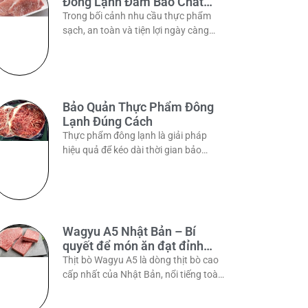
Đông Lạnh Đảm Bảo Chất
Lượng
Trong bối cảnh nhu cầu thực phẩm
sạch, an toàn và tiện lợi ngày càng
tăng, thịt lợn đông lạnh trở thành lựa
chọn ưu
Bảo Quản Thực Phẩm Đông
Lạnh Đúng Cách
Thực phẩm đông lạnh là giải pháp
hiệu quả để kéo dài thời gian bảo
quản, giữ được độ tươi ngon và giá trị
dinh
Wagyu A5 Nhật Bản – Bí
quyết để món ăn đạt đỉnh
cao hương vị
Thịt bò Wagyu A5 là dòng thịt bò cao
cấp nhất của Nhật Bản, nổi tiếng toàn
thế giới nhờ độ mềm mịn, vân mỡ