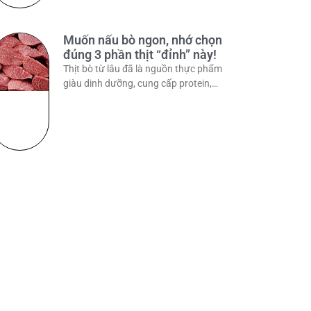
Muốn nấu bò ngon, nhớ chọn
đúng 3 phần thịt “đỉnh” này!
Thịt bò từ lâu đã là nguồn thực phẩm
giàu dinh dưỡng, cung cấp protein,
vitamin và khoáng chất cần thiết cho
cơ thể. Tuy