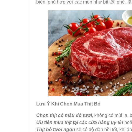
biến, phù hợp với các món như bít tết, phở, l
Lưu Ý Khi Chọn Mua Thịt Bò
Chọn thịt có màu đỏ tươi
, không có mùi lạ, 
Ưu tiên mua thịt tại các cửa hàng uy tín
hoặc
Thịt bò tươi ngon
sẽ có độ đàn hồi tốt, khi ấ