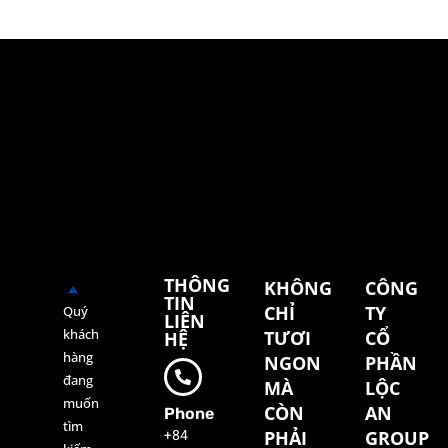
THÔNG
KHÔNG
CÔNG
TIN
CHỈ
TY
Quý
LIÊN
khách
TƯƠI
CỔ
HỆ
hàng
NGON
PHẦN
đang
MÀ
LỘC
muốn
CÒN
AN
Phone
tìm
+84
PHẢI
GROUP