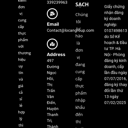
kiếm
339239963
SẠCH
đơn
Giấy chứng
nhận đăng
vị
Chúng
ký doanh
cung
tôi
Email
nghiệp:
cấp
tự
Contact@locangroup.com
0107498613
thực
hào
do Sở Kế
phẩm
là
hoạch & Đầu
với
tư TP. Hà
đơn
thương
Address
Nội - Phòng
vị
hiệu
497
đăng ký kinh
đang
uy
Đường
doanh, cấp
cung
Ngọc
tín
lần đầu ngày
Hồi,
cấp
07/07/2016,
và
Thị
đăng ký thay
giá
thực
Trấn
đổi lần thứ
cả
phẩm
Văn
13 ngày
sỉ
nhập
Điển,
07/02/2025
lẻ
khẩu
Huyện
hợp
Thanh
đến
lý
Trì,
thị
thì
Thành