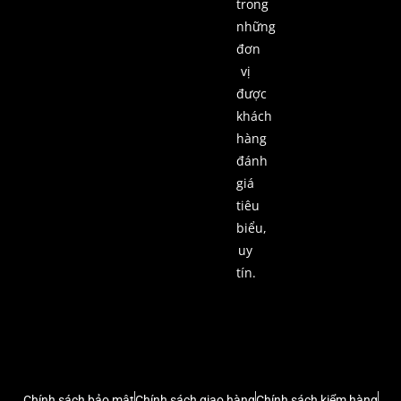
trong
những
đơn
vị
được
khách
hàng
đánh
giá
tiêu
biểu,
uy
tín.
Chính sách bảo mật
Chính sách giao hàng
Chính sách kiểm hàng