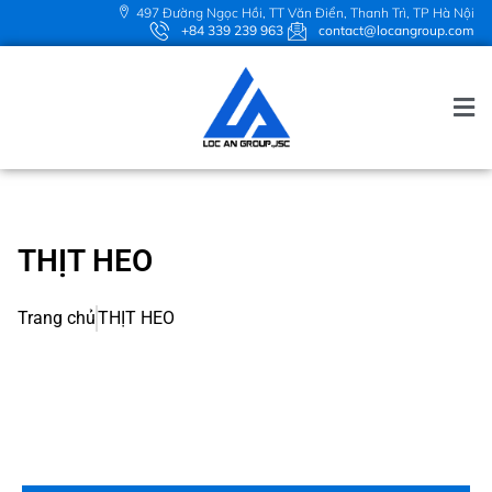
497 Đường Ngọc Hồi, TT Văn Điển, Thanh Trì, TP Hà Nội
+84 339 239 963
contact@locangroup.com
THỊT HEO
Trang chủ
THỊT HEO