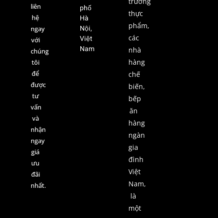
trường
liên
phố
thực
hệ
Hà
phẩm,
Nội,
ngay
các
Việt
với
Nam
nhà
chúng
hàng
tôi
để
chế
được
biến,
tư
bếp
vấn
ăn
và
hàng
nhận
ngàn
ngay
gia
giá
đình
ưu
Việt
đãi
Nam,
nhất.
là
một