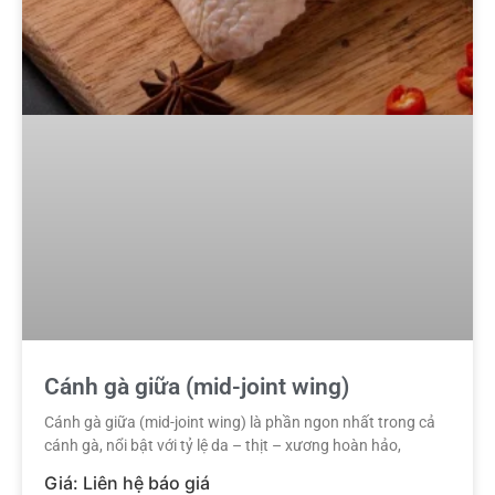
Cánh gà giữa (mid-joint wing)
Cánh gà giữa (mid-joint wing) là phần ngon nhất trong cả
cánh gà, nổi bật với tỷ lệ da – thịt – xương hoàn hảo,