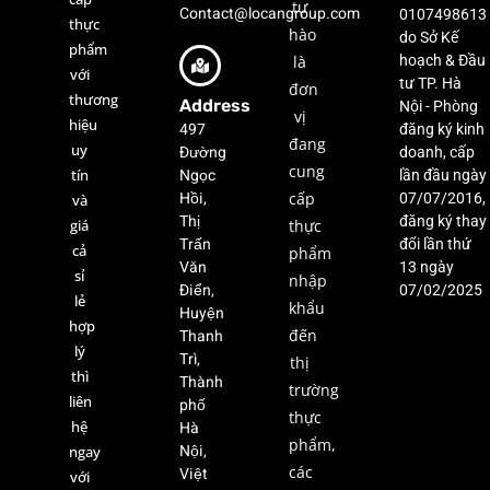
tự
Contact@locangroup.com
0107498613
thực
hào
do Sở Kế
phẩm
là
hoạch & Đầu
với
tư TP. Hà
đơn
thương
Address
Nội - Phòng
vị
hiệu
497
đăng ký kinh
đang
uy
Đường
doanh, cấp
cung
Ngọc
tín
lần đầu ngày
Hồi,
cấp
07/07/2016,
và
Thị
đăng ký thay
giá
thực
Trấn
đổi lần thứ
cả
phẩm
Văn
13 ngày
sỉ
nhập
Điển,
07/02/2025
lẻ
khẩu
Huyện
hợp
Thanh
đến
lý
Trì,
thị
thì
Thành
trường
liên
phố
thực
hệ
Hà
phẩm,
Nội,
ngay
các
Việt
với