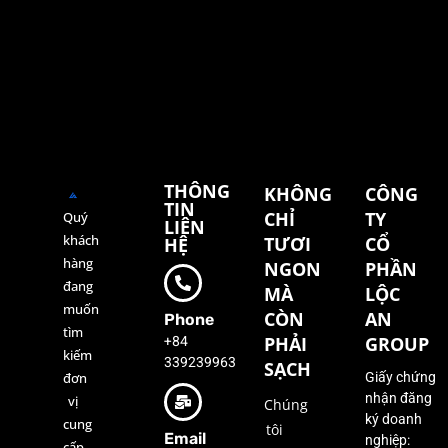
THÔNG
KHÔNG
CÔNG
TIN
CHỈ
TY
Quý
LIÊN
khách
TƯƠI
CỔ
HỆ
hàng
NGON
PHẦN
đang
MÀ
LỘC
muốn
CÒN
AN
Phone
tìm
+84
PHẢI
GROUP
kiếm
339239963
SẠCH
đơn
Giấy chứng
nhận đăng
vị
Chúng
ký doanh
cung
tôi
Email
nghiệp:
cấp