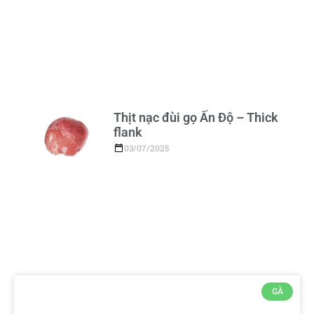
Thịt nạc đùi gọ Ấn Độ – Thick
flank
03/07/2025
GÀ