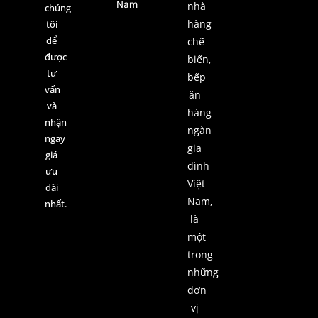
Nam
nhà
chúng
hàng
tôi
để
chế
được
biến,
tư
bếp
vấn
ăn
và
hàng
nhận
ngàn
ngay
gia
giá
đình
ưu
Việt
đãi
Nam,
nhất.
là
một
trong
những
đơn
vị