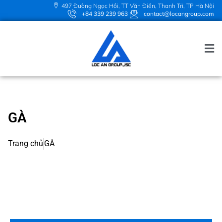
497 Đường Ngọc Hồi, TT Văn Điển, Thanh Trì, TP Hà Nội
+84 339 239 963
contact@locangroup.com
GÀ
Trang chủ
GÀ