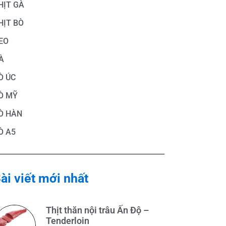
HỊT GÀ
HỊT BÒ
EO
À
Ò ÚC
Ò MỸ
Ò HÀN
Ò A5
ài viết mới nhất
Thịt thăn nội trâu Ấn Độ –
Tenderloin