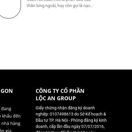
thăn lưng ngoài, hay còn gọi là nạc
lưng
NGON
CÔNG TY CỔ PHẦN
LỘC AN GROUP
Giấy chứng nhận đăng ký doanh
ị đang
nghiệp: 0107498613 do Sở Kế hoạch &
p khẩu đến
Đầu tư TP. Hà Nội - Phòng đăng ký kinh
c nhà hàng
doanh, cấp lần đầu ngày 07/07/2016,
àn gia