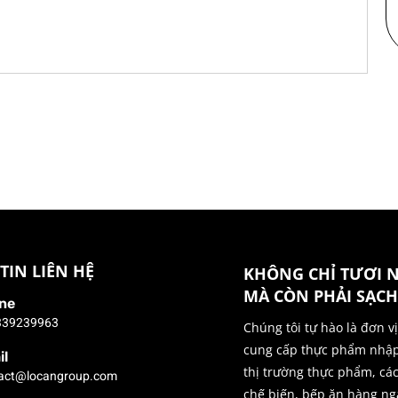
TIN LIÊN HỆ
KHÔNG CHỈ TƯƠI 
MÀ CÒN PHẢI SẠCH
ne
339239963
Chúng tôi tự hào là đơn v
cung cấp thực phẩm nhậ
il
thị trường thực phẩm, cá
act@locangroup.com
chế biến, bếp ăn hàng ng