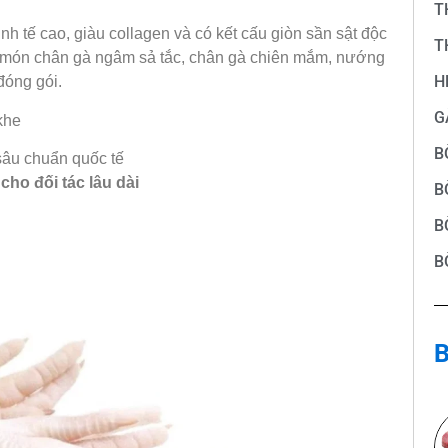
T
nh tế cao, giàu collagen và có kết cấu giòn sần sật độc
T
c món chân gà ngâm sả tắc, chân gà chiên mắm, nướng
H
đóng gói.
G
khe
B
sâu chuẩn quốc tế
 cho đối tác lâu dài
B
B
B
B