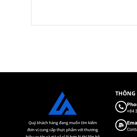
THÔNG 
Pho
+84 
Ema
Quý khách hàng đang muốn tìm kiếm
Cont
đơn vị cung cấp thực phẩm với thương
hiệu uy tín và giá cả sỉ lẻ hợp lý thì liên hệ