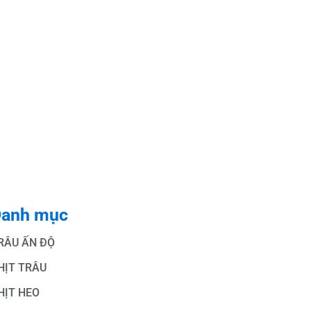
anh mục
RÂU ẤN ĐỘ
HỊT TRÂU
HỊT HEO