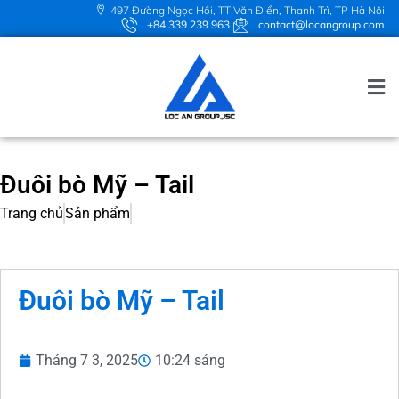
497 Đường Ngọc Hồi, TT Văn Điển, Thanh Trì, TP Hà Nội
+84 339 239 963
contact@locangroup.com
Đuôi bò Mỹ – Tail
Trang chủ
Sản phẩm
Đuôi bò Mỹ – Tail
Tháng 7 3, 2025
10:24 sáng