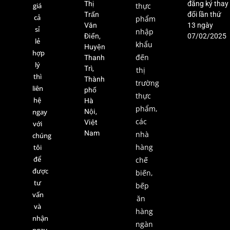
Thị
đăng ký thay
giá
thực
Trấn
đổi lần thứ
cả
phẩm
Văn
13 ngày
sỉ
nhập
Điển,
07/02/2025
lẻ
khẩu
Huyện
hợp
Thanh
đến
lý
Trì,
thị
thì
Thành
trường
liên
phố
thực
hệ
Hà
phẩm,
Nội,
ngay
các
Việt
với
Nam
nhà
chúng
hàng
tôi
để
chế
được
biến,
tư
bếp
vấn
ăn
và
hàng
nhận
ngàn
ngay