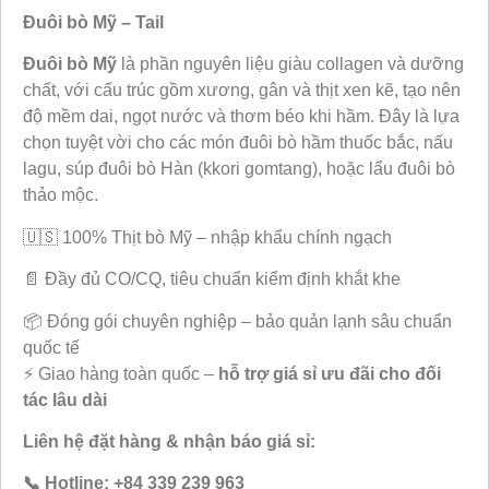
Đuôi bò Mỹ – Tail
Đuôi bò Mỹ
là phần nguyên liệu giàu collagen và dưỡng
chất, với cấu trúc gồm xương, gân và thịt xen kẽ, tạo nên
độ mềm dai, ngọt nước và thơm béo khi hầm. Đây là lựa
chọn tuyệt vời cho các món đuôi bò hầm thuốc bắc, nấu
lagu, súp đuôi bò Hàn (kkori gomtang), hoặc lẩu đuôi bò
thảo mộc.
🇺🇸 100% Thịt bò Mỹ
– nhập khẩu chính ngạch
📄 Đầy đủ CO/CQ, tiêu chuẩn kiểm định khắt khe
📦 Đóng gói chuyên nghiệp – bảo quản lạnh sâu chuẩn
quốc tế
⚡ Giao hàng toàn quốc –
hỗ trợ giá sỉ ưu đãi cho đối
tác lâu dài
Liên hệ đặt hàng & nhận báo giá sỉ:
📞 Hotline: +84 339 239 963