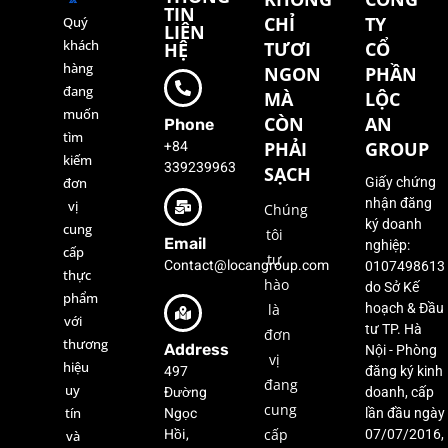
TIN
CHỈ
TY
Quý
LIÊN
khách
TƯƠI
CỔ
HỆ
hàng
NGON
PHẦN
đang
MÀ
LỘC
muốn
CÒN
AN
Phone
tìm
+84
PHẢI
GROUP
kiếm
339239963
SẠCH
đơn
Giấy chứng
nhận đăng
vị
Chúng
ký doanh
cung
tôi
Email
nghiệp:
cấp
tự
Contact@locangroup.com
0107498613
thực
hào
do Sở Kế
phẩm
là
hoạch & Đầu
với
tư TP. Hà
đơn
thương
Address
Nội - Phòng
vị
hiệu
497
đăng ký kinh
đang
uy
Đường
doanh, cấp
cung
Ngọc
tín
lần đầu ngày
Hồi,
cấp
07/07/2016,
và