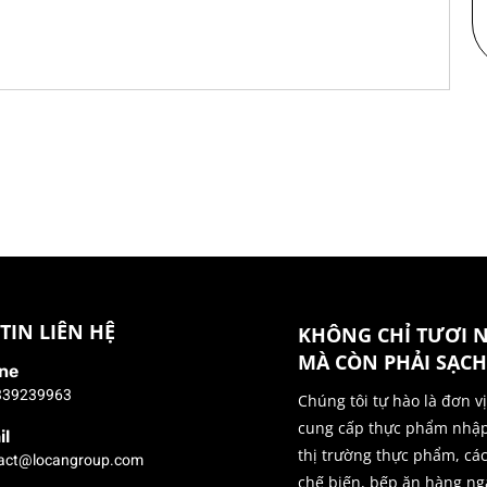
TIN LIÊN HỆ
KHÔNG CHỈ TƯƠI 
MÀ CÒN PHẢI SẠCH
ne
339239963
Chúng tôi tự hào là đơn v
cung cấp thực phẩm nhậ
il
thị trường thực phẩm, cá
act@locangroup.com
chế biến, bếp ăn hàng ng