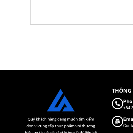
THÔNG 
Pho
+84 
Ema
Quý khách hàng đang muốn tìm kiếm
Cont
đơn vị cung cấp thực phẩm với thương
hiệu uy tín và giá cả sỉ lẻ hợp lý thì liên hệ