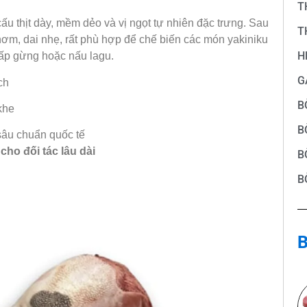
T
cấu thịt dày, mềm dẻo và vị ngọt tự nhiên đặc trưng. Sau
T
hơm, dai nhẹ, rất phù hợp để chế biến các món yakiniku
H
 hấp gừng hoặc nấu lagu.
G
ch
B
khe
B
sâu chuẩn quốc tế
 cho đối tác lâu dài
B
B
B