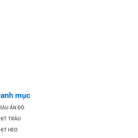
anh mục
RÂU ẤN ĐỘ
HỊT TRÂU
HỊT HEO