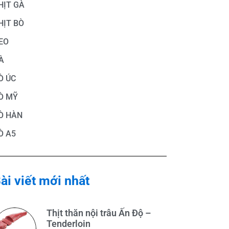
HỊT GÀ
HỊT BÒ
EO
À
Ò ÚC
Ò MỸ
Ò HÀN
Ò A5
ài viết mới nhất
Thịt thăn nội trâu Ấn Độ –
Tenderloin