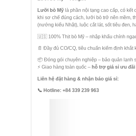
Lưỡi bò Mỹ
là phần nội tạng cao cấp, có kết 
khi sơ chế đúng cách, lưỡi bò trở nên mềm, t
(nướng kiểu Nhật), luộc cắt lát, sốt tiêu đen,
🇺🇸 100% Thịt bò Mỹ
– nhập khẩu chính ngạ
📄 Đầy đủ CO/CQ, tiêu chuẩn kiểm định khắt 
📦 Đóng gói chuyên nghiệp – bảo quản lạnh 
⚡ Giao hàng toàn quốc –
hỗ trợ giá sỉ ưu đãi
Liên hệ đặt hàng & nhận báo giá sỉ:
📞 Hotline: +84 339 239 963