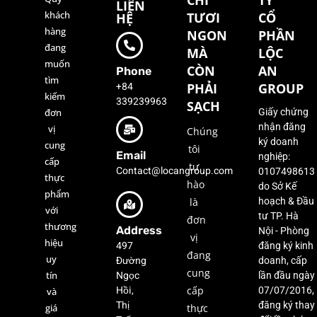
CHỈ
TY
LIÊN
khách
TƯƠI
CỔ
HỆ
hàng
NGON
PHẦN
đang
MÀ
LỘC
muốn
CÒN
AN
Phone
tìm
+84
PHẢI
GROUP
kiếm
339239963
SẠCH
đơn
Giấy chứng
nhận đăng
vị
Chúng
ký doanh
cung
tôi
Email
nghiệp:
cấp
tự
Contact@locangroup.com
0107498613
thực
hào
do Sở Kế
phẩm
là
hoạch & Đầu
với
tư TP. Hà
đơn
thương
Address
Nội - Phòng
vị
hiệu
497
đăng ký kinh
đang
uy
Đường
doanh, cấp
cung
Ngọc
tín
lần đầu ngày
Hồi,
cấp
07/07/2016,
và
Thị
đăng ký thay
giá
thực