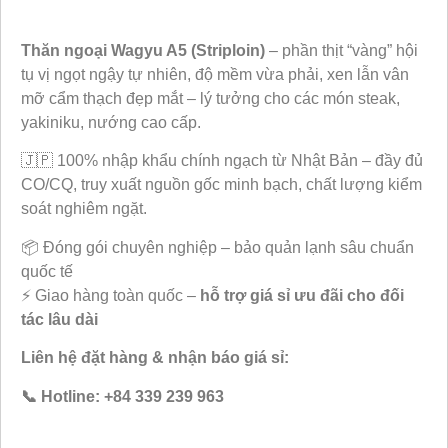
Thăn ngoại Wagyu A5 (Striploin)
– phần thịt “vàng” hội
tụ vị ngọt ngậy tự nhiên, độ mềm vừa phải, xen lẫn vân
mỡ cẩm thạch đẹp mắt – lý tưởng cho các món steak,
yakiniku, nướng cao cấp.
🇯🇵 100% nhập khẩu chính ngạch từ Nhật Bản – đầy đủ
CO/CQ, truy xuất nguồn gốc minh bạch, chất lượng kiểm
soát nghiêm ngặt.
📦 Đóng gói chuyên nghiệp – bảo quản lạnh sâu chuẩn
quốc tế
⚡ Giao hàng toàn quốc –
hỗ trợ giá sỉ ưu đãi cho đối
tác lâu dài
Liên hệ đặt hàng & nhận báo giá sỉ:
📞 Hotline: +84 339 239 963