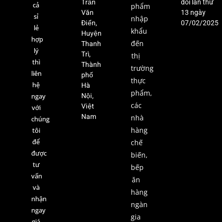
Trấn
đổi lần thứ
cả
phẩm
Văn
13 ngày
sỉ
nhập
Điển,
07/02/2025
lẻ
khẩu
Huyện
hợp
Thanh
đến
lý
Trì,
thị
thì
Thành
trường
liên
phố
thực
hệ
Hà
phẩm,
Nội,
ngay
các
Việt
với
Nam
nhà
chúng
hàng
tôi
để
chế
được
biến,
tư
bếp
vấn
ăn
và
hàng
nhận
ngàn
ngay
gia
giá