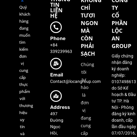
KHÔNG
CÔNG
TIN
CHỈ
TY
Quý
LIÊN
khách
TƯƠI
CỔ
HỆ
hàng
NGON
PHẦN
đang
MÀ
LỘC
muốn
CÒN
AN
Phone
tìm
+84
PHẢI
GROUP
kiếm
339239963
SẠCH
đơn
Giấy chứng
nhận đăng
vị
Chúng
ký doanh
cung
tôi
Email
nghiệp:
cấp
tự
Contact@locangroup.com
0107498613
thực
hào
do Sở Kế
phẩm
là
hoạch & Đầu
với
tư TP. Hà
đơn
thương
Address
Nội - Phòng
vị
hiệu
497
đăng ký kinh
đang
uy
Đường
doanh, cấp
cung
Ngọc
tín
lần đầu ngày
Hồi,
cấp
07/07/2016,
và