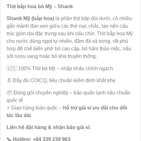
Thịt bắp hoa bò Mỹ – Shank
Shank Mỹ (bắp hoa)
là phần thịt bắp đùi dưới, có nhiều
gân mảnh đan xen giữa các thớ nạc chắc, tạo nên cấu
trúc giòn dai đặc trưng sau khi nấu chín. Thịt bắp hoa Mỹ
cho nước dùng ngọt tự nhiên, đậm đà và trong, rất phù
hợp để chế biến phở bò cao cấp, bò hầm thảo mộc, nấu
sốt rượu vang hoặc bò kho truyền thống.
🇺🇸 100% Thịt bò Mỹ
– nhập khẩu chính ngạch
📄 Đầy đủ CO/CQ, tiêu chuẩn kiểm định khắt khe
📦 Đóng gói chuyên nghiệp – bảo quản lạnh sâu chuẩn
quốc tế
⚡ Giao hàng toàn quốc –
hỗ trợ giá sỉ ưu đãi cho đối
tác lâu dài
Liên hệ đặt hàng & nhận báo giá sỉ:
📞 Hotline: +84 339 239 963