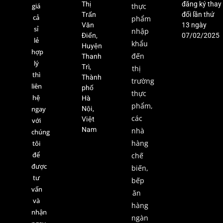
Thị
đăng ký thay
giá
thực
Trấn
đổi lần thứ
cả
phẩm
Văn
13 ngày
sỉ
nhập
Điển,
07/02/2025
lẻ
khẩu
Huyện
hợp
Thanh
đến
lý
Trì,
thị
thì
Thành
trường
liên
phố
thực
hệ
Hà
phẩm,
Nội,
ngay
các
Việt
với
Nam
nhà
chúng
hàng
tôi
để
chế
được
biến,
tư
bếp
vấn
ăn
và
hàng
nhận
ngàn