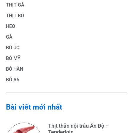
THỊT GÀ
THỊT BÒ
HEO
GÀ
BÒ ÚC
BÒ MỸ
BÒ HÀN
BÒ A5
Bài viết mới nhất
Thịt thăn nội trâu Ấn Độ –
Tenderloin