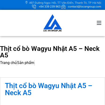
497 Đường Ngọc Hồi, TT Văn Điển, Thanh Trì, TP Hà Nội
+84 339 239 963
contact@locangroup.com
Thịt cổ bò Wagyu Nhật A5 – Neck
A5
Trang chủ
Sản phẩm
Thịt cổ bò Wagyu Nhật A5 –
Neck A5