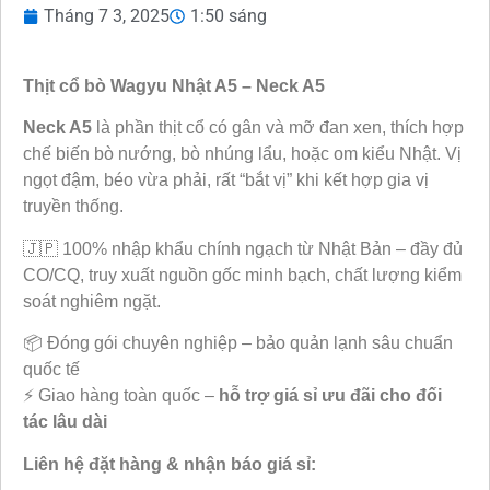
Tháng 7 3, 2025
1:50 sáng
Thịt cổ bò Wagyu Nhật A5 – Neck A5
Neck A5
là phần thịt cổ có gân và mỡ đan xen, thích hợp
chế biến bò nướng, bò nhúng lẩu, hoặc om kiểu Nhật. Vị
ngọt đậm, béo vừa phải, rất “bắt vị” khi kết hợp gia vị
truyền thống.
🇯🇵 100% nhập khẩu chính ngạch từ Nhật Bản – đầy đủ
CO/CQ, truy xuất nguồn gốc minh bạch, chất lượng kiểm
soát nghiêm ngặt.
📦 Đóng gói chuyên nghiệp – bảo quản lạnh sâu chuẩn
quốc tế
⚡ Giao hàng toàn quốc –
hỗ trợ giá sỉ ưu đãi cho đối
tác lâu dài
Liên hệ đặt hàng & nhận báo giá sỉ: