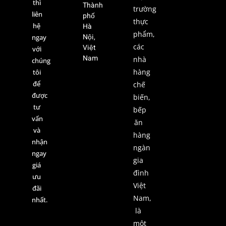
thì
Thành
trường
liên
phố
thực
hệ
Hà
phẩm,
Nội,
ngay
các
Việt
với
Nam
nhà
chúng
hàng
tôi
để
chế
được
biến,
tư
bếp
vấn
ăn
và
hàng
nhận
ngàn
ngay
gia
giá
đình
ưu
Việt
đãi
Nam,
nhất.
là
một