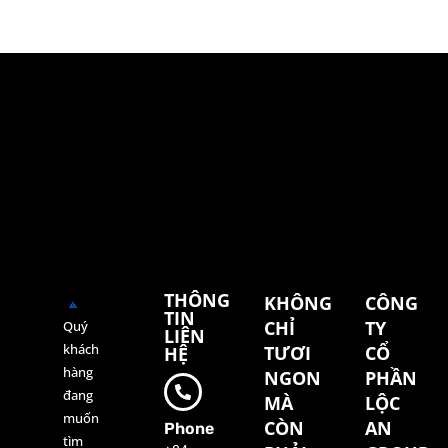
THÔNG
KHÔNG
CÔNG
TIN
CHỈ
TY
Quý
LIÊN
khách
TƯƠI
CỔ
HỆ
hàng
NGON
PHẦN
đang
MÀ
LỘC
muốn
CÒN
AN
Phone
tìm