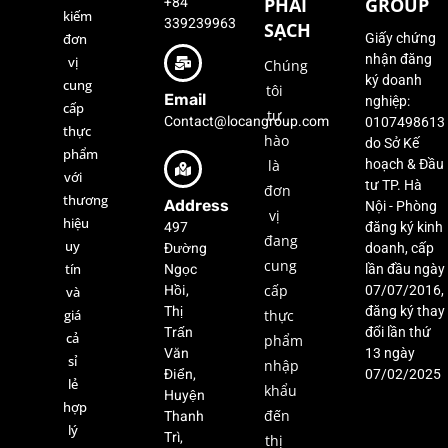
+84
PHẢI
GROUP
kiếm
339239963
SẠCH
đơn
Giấy chứng
nhận đăng
vị
Chúng
ký doanh
cung
tôi
Email
nghiệp:
cấp
tự
Contact@locangroup.com
0107498613
thực
hào
do Sở Kế
phẩm
là
hoạch & Đầu
với
tư TP. Hà
đơn
thương
Address
Nội - Phòng
vị
hiệu
497
đăng ký kinh
đang
uy
Đường
doanh, cấp
cung
Ngọc
tín
lần đầu ngày
Hồi,
cấp
07/07/2016,
và
Thị
đăng ký thay
giá
thực
Trấn
đổi lần thứ
cả
phẩm
Văn
13 ngày
sỉ
nhập
Điển,
07/02/2025
lẻ
khẩu
Huyện
hợp
Thanh
đến
lý
Trì,
thị