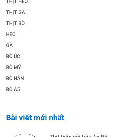
THỊT HEO
THỊT GÀ
THỊT BÒ
HEO
GÀ
BÒ ÚC
BÒ MỸ
BÒ HÀN
BÒ A5
Bài viết mới nhất
Thịt thăn nội trâu Ấn Độ –