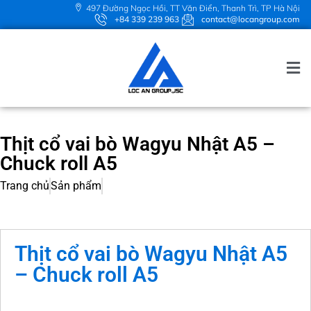
497 Đường Ngọc Hồi, TT Văn Điển, Thanh Trì, TP Hà Nội
+84 339 239 963
contact@locangroup.com
Thịt cổ vai bò Wagyu Nhật A5 –
Chuck roll A5
Trang chủ
Sản phẩm
Thịt cổ vai bò Wagyu Nhật A5
– Chuck roll A5