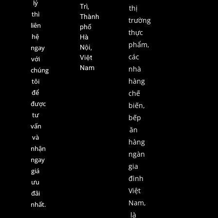
lý
Trì,
thị
thì
Thành
trường
liên
phố
thực
hệ
Hà
phẩm,
Nội,
ngay
các
Việt
với
Nam
nhà
chúng
hàng
tôi
để
chế
được
biến,
tư
bếp
vấn
ăn
và
hàng
nhận
ngàn
ngay
gia
giá
đình
ưu
Việt
đãi
Nam,
nhất.
là