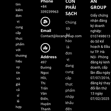
CÒN
AN
Phone
tìm
+84
PHẢI
GROUP
kiếm
339239963
SẠCH
đơn
Giấy chứng
nhận đăng
vị
Chúng
ký doanh
cung
tôi
Email
nghiệp:
cấp
tự
Contact@locangroup.com
0107498613
thực
hào
do Sở Kế
phẩm
là
hoạch & Đầu
với
tư TP. Hà
đơn
thương
Address
Nội - Phòng
vị
hiệu
497
đăng ký kinh
đang
uy
Đường
doanh, cấp
cung
Ngọc
tín
lần đầu ngày
Hồi,
cấp
07/07/2016,
và
Thị
đăng ký thay
giá
thực
Trấn
đổi lần thứ
cả
phẩm
Văn
13 ngày
sỉ
nhập
Điển,
07/02/2025
lẻ
khẩu
Huyện
hợp
Thanh
đến