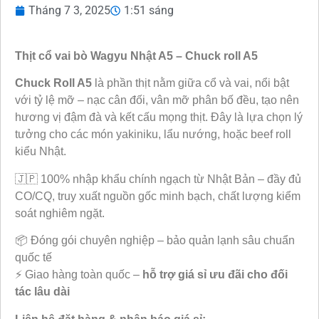
Tháng 7 3, 2025
1:51 sáng
Thịt cổ vai bò Wagyu Nhật A5 – Chuck roll A5
Chuck Roll A5
là phần thịt nằm giữa cổ và vai, nổi bật
với tỷ lệ mỡ – nạc cân đối, vân mỡ phân bố đều, tạo nên
hương vị đậm đà và kết cấu mọng thịt. Đây là lựa chọn lý
tưởng cho các món yakiniku, lẩu nướng, hoặc beef roll
kiểu Nhật.
🇯🇵 100% nhập khẩu chính ngạch từ Nhật Bản – đầy đủ
CO/CQ, truy xuất nguồn gốc minh bạch, chất lượng kiểm
soát nghiêm ngặt.
📦 Đóng gói chuyên nghiệp – bảo quản lạnh sâu chuẩn
quốc tế
⚡ Giao hàng toàn quốc –
hỗ trợ giá sỉ ưu đãi cho đối
tác lâu dài