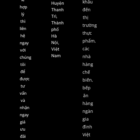
khẩu
Huyện
hợp
Thanh
đến
lý
Trì,
thị
thì
Thành
trường
liên
phố
thực
hệ
Hà
phẩm,
Nội,
ngay
các
Việt
với
Nam
nhà
chúng
hàng
tôi
để
chế
được
biến,
tư
bếp
vấn
ăn
và
hàng
nhận
ngàn
ngay
gia
giá
đình
ưu
Việt
đãi