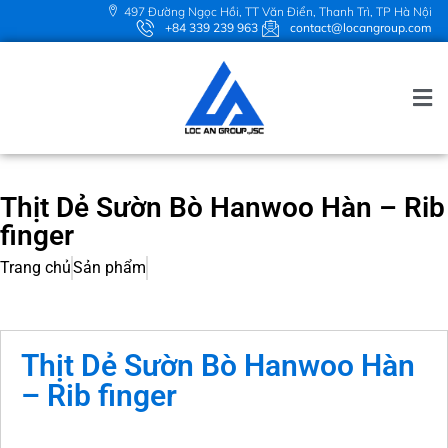
497 Đường Ngọc Hồi, TT Văn Điển, Thanh Trì, TP Hà Nội
+84 339 239 963
contact@locangroup.com
Thịt Dẻ Sườn Bò Hanwoo Hàn – Rib
finger
Trang chủ
Sản phẩm
Thịt Dẻ Sườn Bò Hanwoo Hàn
– Rib finger