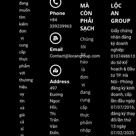
đang
MÀ
LỘC
muốn
CÒN
AN
Phone
tìm
+84
PHẢI
GROUP
kiếm
339239963
SẠCH
đơn
Giấy chứng
nhận đăng
vị
Chúng
ký doanh
cung
tôi
Email
nghiệp:
cấp
tự
Contact@locangroup.com
0107498613
thực
hào
do Sở Kế
phẩm
là
hoạch & Đầu
với
tư TP. Hà
đơn
thương
Address
Nội - Phòng
vị
hiệu
497
đăng ký kinh
đang
uy
Đường
doanh, cấp
cung
Ngọc
tín
lần đầu ngày
Hồi,
cấp
07/07/2016,
và
Thị
đăng ký thay
giá
thực
Trấn
đổi lần thứ
cả
phẩm
Văn
13 ngày
sỉ
nhập
Điển,
07/02/2025
lẻ