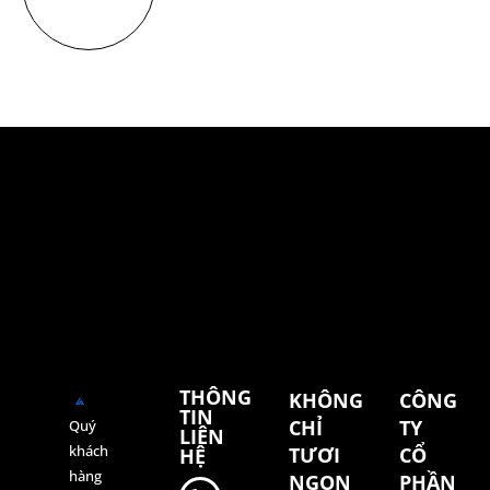
THÔNG
KHÔNG
CÔNG
TIN
CHỈ
TY
Quý
LIÊN
khách
TƯƠI
CỔ
HỆ
hàng
NGON
PHẦN