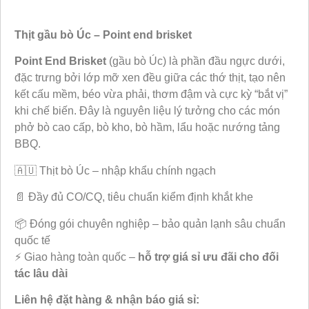
Thịt gầu bò Úc – Point end brisket
Point End Brisket
(gầu bò Úc) là phần đầu ngực dưới,
đặc trưng bởi lớp mỡ xen đều giữa các thớ thịt, tạo nên
kết cấu mềm, béo vừa phải, thơm đậm và cực kỳ “bắt vị”
khi chế biến. Đây là nguyên liệu lý tưởng cho các món
phở bò cao cấp, bò kho, bò hầm, lẩu hoặc nướng tảng
BBQ.
🇦🇺 Thịt bò Úc – nhập khẩu chính ngạch
📄 Đầy đủ CO/CQ, tiêu chuẩn kiểm định khắt khe
📦 Đóng gói chuyên nghiệp – bảo quản lạnh sâu chuẩn
quốc tế
⚡ Giao hàng toàn quốc –
hỗ trợ giá sỉ ưu đãi cho đối
tác lâu dài
Liên hệ đặt hàng & nhận báo giá sỉ: