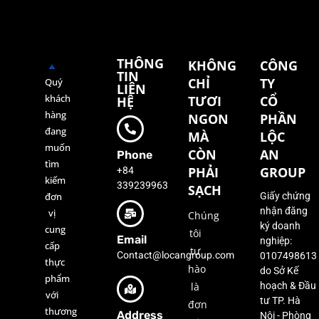
THÔNG
KHÔNG
CÔNG
TIN
CHỈ
TY
Quý
LIÊN
khách
TƯƠI
CỔ
HỆ
hàng
NGON
PHẦN
đang
MÀ
LỘC
muốn
CÒN
AN
Phone
tìm
+84
PHẢI
GROUP
kiếm
339239963
SẠCH
đơn
Giấy chứng
nhận đăng
vị
Chúng
ký doanh
cung
tôi
Email
nghiệp:
cấp
tự
Contact@locangroup.com
0107498613
thực
hào
do Sở Kế
phẩm
là
hoạch & Đầu
với
tư TP. Hà
đơn
thương
Address
Nội - Phòng