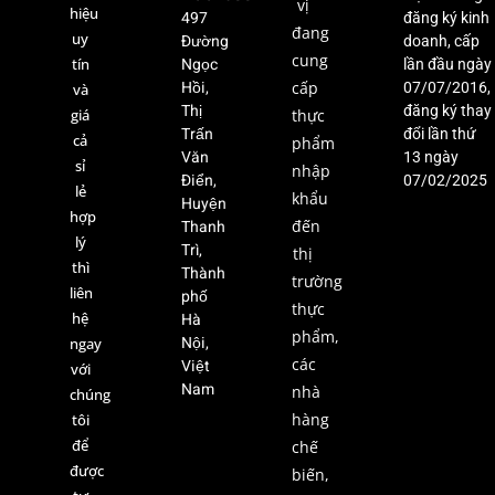
vị
hiệu
497
đăng ký kinh
đang
uy
Đường
doanh, cấp
cung
Ngọc
tín
lần đầu ngày
Hồi,
cấp
07/07/2016,
và
Thị
đăng ký thay
giá
thực
Trấn
đổi lần thứ
cả
phẩm
Văn
13 ngày
sỉ
nhập
Điển,
07/02/2025
lẻ
khẩu
Huyện
hợp
Thanh
đến
lý
Trì,
thị
thì
Thành
trường
liên
phố
thực
hệ
Hà
phẩm,
Nội,
ngay
các
Việt
với
Nam
nhà
chúng
hàng
tôi
để
chế
được
biến,