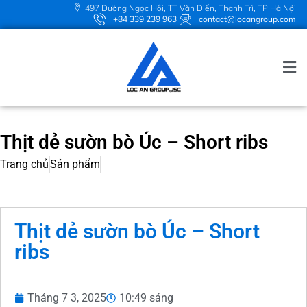
497 Đường Ngọc Hồi, TT Văn Điển, Thanh Trì, TP Hà Nội
+84 339 239 963
contact@locangroup.com
Thịt dẻ sườn bò Úc – Short ribs
Trang chủ
Sản phẩm
Thịt dẻ sườn bò Úc – Short
ribs
Tháng 7 3, 2025
10:49 sáng