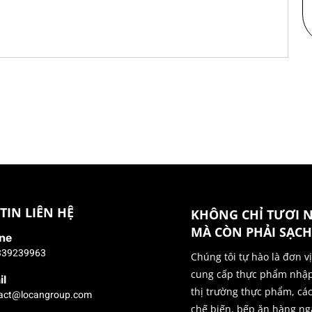
TIN LIÊN HỆ
KHÔNG CHỈ TƯƠI 
MÀ CÒN PHẢI SẠCH
ne
339239963
Chúng tôi tự hào là đơn v
cung cấp thực phẩm nhậ
il
thị trường thực phẩm, cá
act@locangroup.com
chế biến, bếp ăn hàng ng