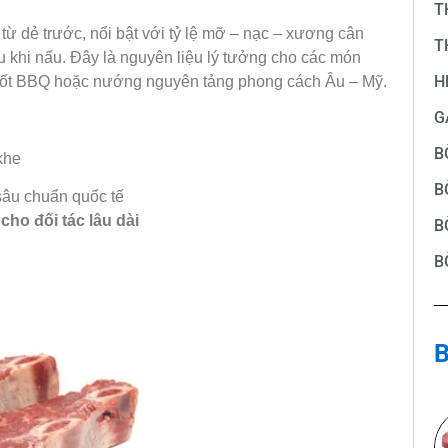
T
từ dẻ trước, nổi bật với tỷ lệ mỡ – nạc – xương cân
T
au khi nấu. Đây là nguyên liệu lý tưởng cho các món
H
 sốt BBQ hoặc nướng nguyên tảng phong cách Âu – Mỹ.
G
B
khe
B
sâu chuẩn quốc tế
 cho đối tác lâu dài
B
B
B