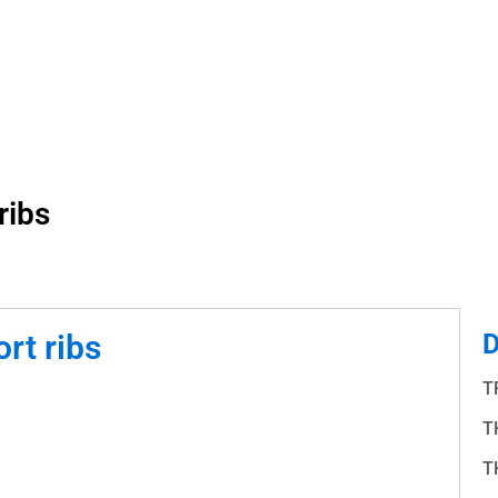
ribs
rt ribs
D
T
T
T