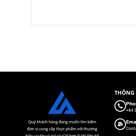
THÔNG 
Pho
+84 
Ema
Quý khách hàng đang muốn tìm kiếm
Cont
đơn vị cung cấp thực phẩm với thương
hiệu uy tín và giá cả sỉ lẻ hợp lý thì liên hệ