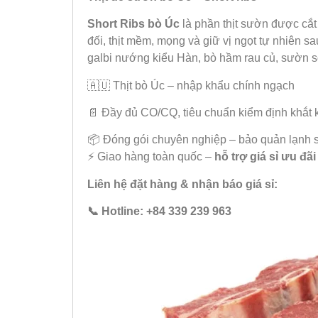
Short Ribs bò Úc
là phần thịt sườn được cắt 
đối, thịt mềm, mọng và giữ vị ngọt tự nhiên s
galbi nướng kiểu Hàn, bò hầm rau củ, sườn
🇦🇺 Thịt bò Úc – nhập khẩu chính ngạch
📄 Đầy đủ CO/CQ, tiêu chuẩn kiểm định khắt 
📦 Đóng gói chuyên nghiệp – bảo quản lạnh 
⚡ Giao hàng toàn quốc –
hỗ trợ giá sỉ ưu đãi
Liên hệ đặt hàng & nhận báo giá sỉ:
📞 Hotline: +84 339 239 963