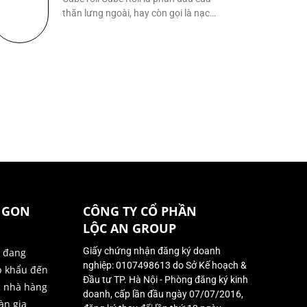
thăn lưng ngoài, hay còn gọi là nạc
lưng
NGON
CÔNG TY CỔ PHẦN
LỘC AN GROUP
Giấy chứng nhận đăng ký doanh
ị đang
nghiệp: 0107498613 do Sở Kế hoạch &
p khẩu đến
Đầu tư TP. Hà Nội - Phòng đăng ký kinh
c nhà hàng
doanh, cấp lần đầu ngày 07/07/2016,
àn gia