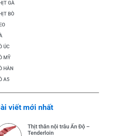
HỊT GÀ
HỊT BÒ
EO
À
Ò ÚC
Ò MỸ
Ò HÀN
Ò A5
ài viết mới nhất
Thịt thăn nội trâu Ấn Độ –
Tenderloin