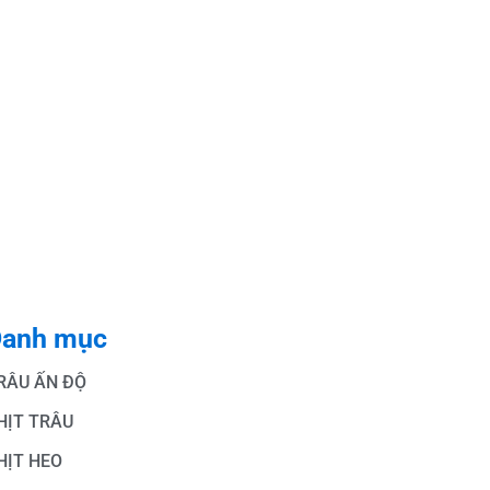
anh mục
RÂU ẤN ĐỘ
HỊT TRÂU
HỊT HEO