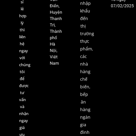
sỉ
nhập
Điển,
07/02/2025
lẻ
khẩu
Huyện
hợp
Thanh
đến
lý
Trì,
thị
thì
Thành
trường
liên
phố
thực
hệ
Hà
phẩm,
Nội,
ngay
các
Việt
với
Nam
nhà
chúng
hàng
tôi
để
chế
được
biến,
tư
bếp
vấn
ăn
và
hàng
nhận
ngàn
ngay
gia
giá
đình
ưu