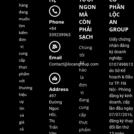
hàng
NGON
PHẦN
đang
MÀ
LỘC
muốn
CÒN
AN
Phone
tìm
+84
PHẢI
GROUP
kiếm
339239963
SẠCH
đơn
Giấy chứng
nhận đăng
vị
Chúng
ký doanh
cung
tôi
Email
nghiệp:
cấp
tự
Contact@locangroup.com
0107498613
thực
hào
do Sở Kế
phẩm
là
hoạch & Đầu
với
tư TP. Hà
đơn
thương
Address
Nội - Phòng
vị
hiệu
497
đăng ký kinh
đang
uy
Đường
doanh, cấp
cung
Ngọc
tín
lần đầu ngày
Hồi,
cấp
07/07/2016,
và
Thị
đăng ký thay
giá
thực
Trấn
đổi lần thứ
cả
phẩm
Văn
13 ngày