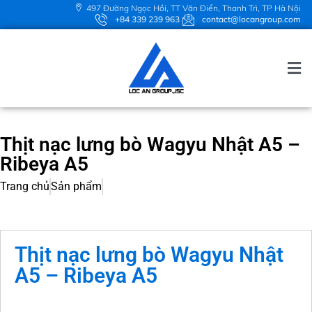
497 Đường Ngọc Hồi, TT Văn Điển, Thanh Trì, TP Hà Nội
+84 339 239 963
contact@locangroup.com
Thịt nạc lưng bò Wagyu Nhật A5 –
Ribeya A5
Trang chủ
Sản phẩm
Thịt nạc lưng bò Wagyu Nhật
A5 – Ribeya A5