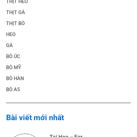
THỊT HEO
THỊT GÀ
THỊT BÒ
HEO
GÀ
BÒ ÚC
BÒ MỸ
BÒ HÀN
BÒ A5
Bài viết mới nhất
Tai Heo – Ear