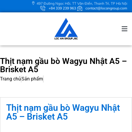
497 Đường Ngọc Hồi, TT Văn Điển, Thanh Trì, TP Hà Nội
+84 339 239 963
contact@locangroup.com
Thịt nạm gầu bò Wagyu Nhật A5 –
Brisket A5
Trang chủ
Sản phẩm
Thịt nạm gầu bò Wagyu Nhật
A5 – Brisket A5