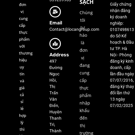
SẠCH
đơn
Giấy chứng
nhận đăng
vị
Chúng
ký doanh
cung
tôi
Email
nghiệp:
cấp
tự
Contact@locangroup.com
0107498613
thực
hào
do Sở Kế
phẩm
là
hoạch & Đầu
với
tư TP. Hà
đơn
thương
Address
Nội - Phòng
vị
hiệu
497
đăng ký kinh
đang
uy
Đường
doanh, cấp
cung
Ngọc
tín
lần đầu ngày
Hồi,
cấp
07/07/2016,
và
Thị
đăng ký thay
giá
thực
Trấn
đổi lần thứ
cả
phẩm
Văn
13 ngày
sỉ
nhập
Điển,
07/02/2025
lẻ
khẩu
Huyện
hợp
Thanh
đến
lý
Trì,
thị
thì
Thành
trường