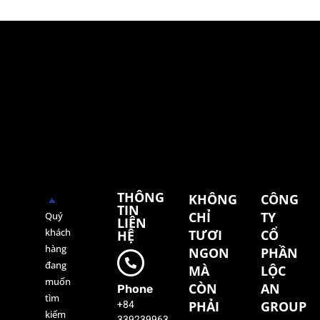
THÔNG
KHÔNG
CÔNG
TIN
CHỈ
TY
Quý
LIÊN
khách
TƯƠI
CỔ
HỆ
hàng
NGON
PHẦN
đang
MÀ
LỘC
muốn
CÒN
AN
Phone
tìm
+84
PHẢI
GROUP
kiếm
339239963