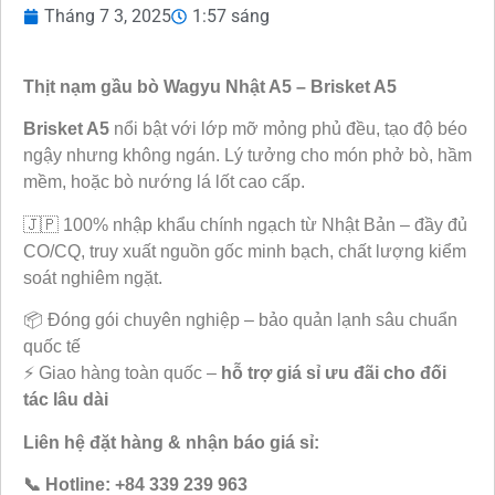
Tháng 7 3, 2025
1:57 sáng
Thịt nạm gầu bò Wagyu Nhật A5 – Brisket A5
Brisket A5
nổi bật với lớp mỡ mỏng phủ đều, tạo độ béo
ngậy nhưng không ngán. Lý tưởng cho món phở bò, hầm
mềm, hoặc bò nướng lá lốt cao cấp.
🇯🇵 100% nhập khẩu chính ngạch từ Nhật Bản – đầy đủ
CO/CQ, truy xuất nguồn gốc minh bạch, chất lượng kiểm
soát nghiêm ngặt.
📦 Đóng gói chuyên nghiệp – bảo quản lạnh sâu chuẩn
quốc tế
⚡ Giao hàng toàn quốc –
hỗ trợ giá sỉ ưu đãi cho đối
tác lâu dài
Liên hệ đặt hàng & nhận báo giá sỉ:
📞 Hotline: +84 339 239 963