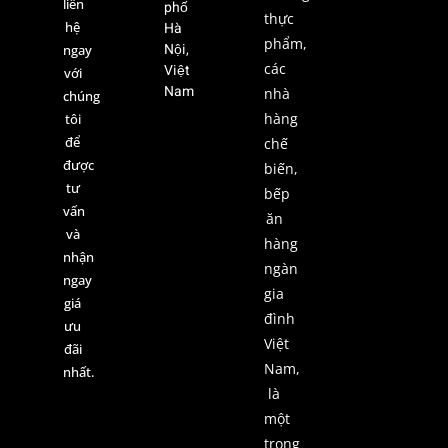
liên
phố
thực
hệ
Hà
phẩm,
Nội,
ngay
các
Việt
với
Nam
nhà
chúng
hàng
tôi
để
chế
được
biến,
tư
bếp
vấn
ăn
và
hàng
nhận
ngàn
ngay
gia
giá
đình
ưu
Việt
đãi
Nam,
nhất.
là
một
trong