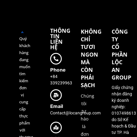
THÔNG
KHÔNG
CÔNG
TIN
CHỈ
TY
Quý
LIÊN
khách
TƯƠI
CỔ
HỆ
hàng
NGON
PHẦN
đang
MÀ
LỘC
muốn
CÒN
AN
Phone
tìm
+84
PHẢI
GROUP
kiếm
339239963
SẠCH
đơn
Giấy chứng
nhận đăng
vị
Chúng
ký doanh
cung
tôi
Email
nghiệp:
cấp
tự
Contact@locangroup.com
0107498613
thực
hào
do Sở Kế
phẩm
là
hoạch & Đầu
với
tư TP. Hà
đơn