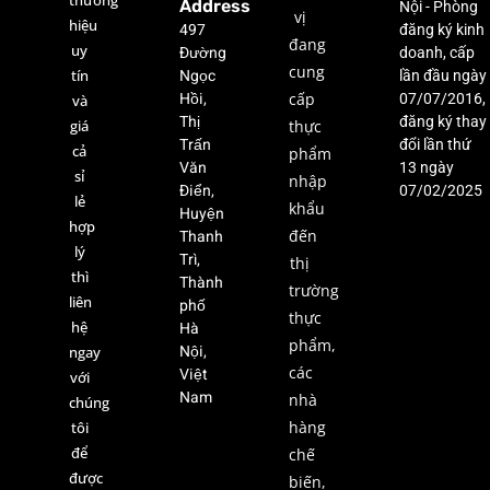
thương
Address
Nội - Phòng
vị
hiệu
497
đăng ký kinh
đang
uy
Đường
doanh, cấp
cung
Ngọc
tín
lần đầu ngày
Hồi,
cấp
07/07/2016,
và
Thị
đăng ký thay
giá
thực
Trấn
đổi lần thứ
cả
phẩm
Văn
13 ngày
sỉ
nhập
Điển,
07/02/2025
lẻ
khẩu
Huyện
hợp
Thanh
đến
lý
Trì,
thị
thì
Thành
trường
liên
phố
thực
hệ
Hà
phẩm,
Nội,
ngay
các
Việt
với
Nam
nhà
chúng
hàng
tôi
để
chế
được
biến,