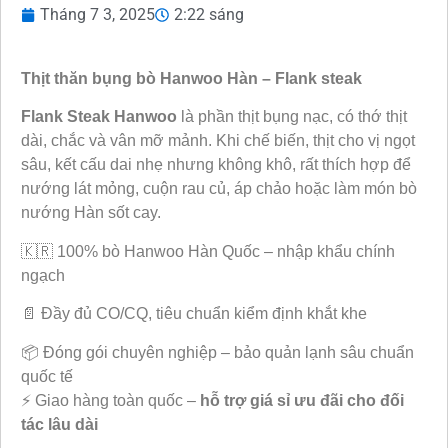
Tháng 7 3, 2025
2:22 sáng
Thịt thăn bụng bò Hanwoo Hàn – Flank steak
Flank Steak Hanwoo
là phần thịt bụng nạc, có thớ thịt
dài, chắc và vân mỡ mảnh. Khi chế biến, thịt cho vị ngọt
sâu, kết cấu dai nhẹ nhưng không khô, rất thích hợp để
nướng lát mỏng, cuộn rau củ, áp chảo hoặc làm món bò
nướng Hàn sốt cay.
🇰🇷 100% bò Hanwoo Hàn Quốc – nhập khẩu chính
ngạch
📄 Đầy đủ CO/CQ, tiêu chuẩn kiểm định khắt khe
📦 Đóng gói chuyên nghiệp – bảo quản lạnh sâu chuẩn
quốc tế
⚡ Giao hàng toàn quốc –
hỗ trợ giá sỉ ưu đãi cho đối
tác lâu dài