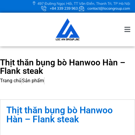
497 Đường Ngọc Hồi, TT Văn Điển, Thanh Trì, TP Hà Nội
+84 339 239 963
contact@locangroup.com
Thịt thăn bụng bò Hanwoo Hàn –
Flank steak
Trang chủ
Sản phẩm
Thịt thăn bụng bò Hanwoo
Hàn – Flank steak