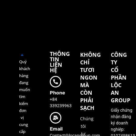
THÔNG
KHÔNG
CÔNG
TIN
CHỈ
TY
Quý
LIÊN
khách
TƯƠI
CỔ
HỆ
hàng
NGON
PHẦN
đang
MÀ
LỘC
muốn
CÒN
AN
Phone
tìm
+84
PHẢI
GROUP
kiếm
339239963
SẠCH
đơn
Giấy chứng
nhận đăng
vị
Chúng
ký doanh
cung
tôi
Email
nghiệp:
cấp
tự
Contact@locangroup.com
0107498613