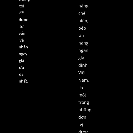
hàng
tôi
để
chế
được
biến,
tư
bếp
vấn
ăn
và
hàng
nhận
ngàn
ngay
gia
giá
đình
ưu
Việt
đãi
Nam,
nhất.
là
một
trong
những
đơn
vị
được