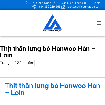
497 Đường Ngọc Hồi, TT Văn Điển, Thanh Trì, TP Hà Nội
+84 339 239 963
contact@locangroup.com
Thịt thăn lưng bò Hanwoo Hàn –
Loin
Trang chủ
Sản phẩm
Thịt thăn lưng bò Hanwoo Hàn
– Loin