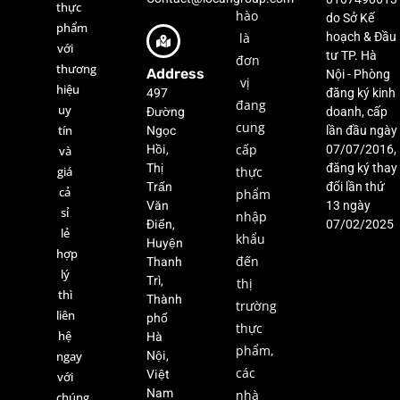
thực
hào
do Sở Kế
phẩm
là
hoạch & Đầu
với
tư TP. Hà
đơn
thương
Address
Nội - Phòng
vị
hiệu
497
đăng ký kinh
đang
uy
Đường
doanh, cấp
cung
Ngọc
tín
lần đầu ngày
Hồi,
cấp
07/07/2016,
và
Thị
đăng ký thay
giá
thực
Trấn
đổi lần thứ
cả
phẩm
Văn
13 ngày
sỉ
nhập
Điển,
07/02/2025
lẻ
khẩu
Huyện
hợp
Thanh
đến
lý
Trì,
thị
thì
Thành
trường
liên
phố
thực
hệ
Hà
phẩm,
Nội,
ngay
các
Việt
với
Nam
nhà
chúng