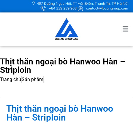
497 Đường Ngọc Hồi, TT Văn Điển, Thanh Trì, TP Hà Nội
+84 339 239 963
contact@locangroup.com
Thịt thăn ngoại bò Hanwoo Hàn –
Striploin
Trang chủ
Sản phẩm
Thịt thăn ngoại bò Hanwoo
Hàn – Striploin