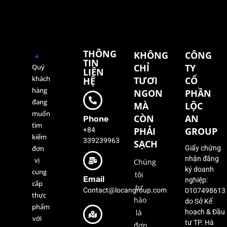
THÔNG
KHÔNG
CÔNG
TIN
CHỈ
TY
Quý
LIÊN
khách
TƯƠI
CỔ
HỆ
hàng
NGON
PHẦN
đang
MÀ
LỘC
muốn
CÒN
AN
Phone
tìm
+84
PHẢI
GROUP
kiếm
339239963
SẠCH
đơn
Giấy chứng
nhận đăng
vị
Chúng
ký doanh
cung
tôi
Email
nghiệp:
cấp
tự
Contact@locangroup.com
0107498613
thực
hào
do Sở Kế
phẩm
là
hoạch & Đầu
với
tư TP. Hà
đơn