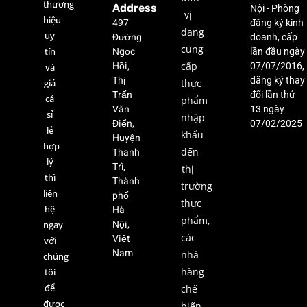
thương
Address
Nội - Phòng
vị
hiệu
497
đăng ký kinh
đang
uy
Đường
doanh, cấp
cung
Ngọc
tín
lần đầu ngày
Hồi,
cấp
07/07/2016,
và
Thị
đăng ký thay
giá
thực
Trấn
đổi lần thứ
cả
phẩm
Văn
13 ngày
sỉ
nhập
Điển,
07/02/2025
lẻ
khẩu
Huyện
hợp
Thanh
đến
lý
Trì,
thị
thì
Thành
trường
liên
phố
thực
hệ
Hà
phẩm,
Nội,
ngay
các
Việt
với
Nam
nhà
chúng
hàng
tôi
để
chế
được
biến,