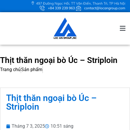
497 Đường Ngọc Hồi, TT Văn Điển, Thanh Trì, TP Hà Nội
+84 339 239 963
contact@locangroup.com
Thịt thăn ngoại bò Úc – Striploin
Trang chủ
Sản phẩm
Thịt thăn ngoại bò Úc –
Striploin
Tháng 7 3, 2025
10:51 sáng