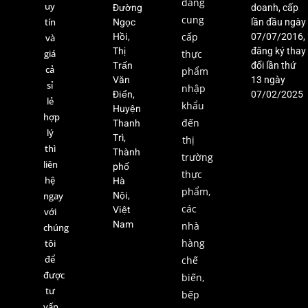
đang
uy
Đường
doanh, cấp
cung
Ngọc
tín
lần đầu ngày
Hồi,
cấp
07/07/2016,
và
Thị
đăng ký thay
giá
thực
Trấn
đổi lần thứ
cả
phẩm
Văn
13 ngày
sỉ
nhập
Điển,
07/02/2025
lẻ
khẩu
Huyện
hợp
Thanh
đến
lý
Trì,
thị
thì
Thành
trường
liên
phố
thực
hệ
Hà
phẩm,
Nội,
ngay
các
Việt
với
Nam
nhà
chúng
hàng
tôi
để
chế
được
biến,
tư
bếp
vấn