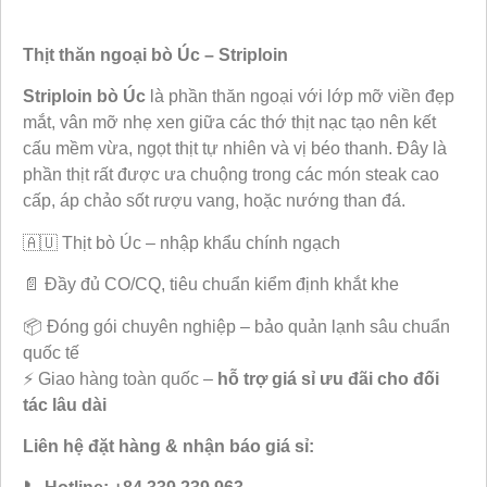
Thịt thăn ngoại bò Úc – Striploin
Striploin bò Úc
là phần thăn ngoại với lớp mỡ viền đẹp
mắt, vân mỡ nhẹ xen giữa các thớ thịt nạc tạo nên kết
cấu mềm vừa, ngọt thịt tự nhiên và vị béo thanh. Đây là
phần thịt rất được ưa chuộng trong các món steak cao
cấp, áp chảo sốt rượu vang, hoặc nướng than đá.
🇦🇺 Thịt bò Úc – nhập khẩu chính ngạch
📄 Đầy đủ CO/CQ, tiêu chuẩn kiểm định khắt khe
📦 Đóng gói chuyên nghiệp – bảo quản lạnh sâu chuẩn
quốc tế
⚡ Giao hàng toàn quốc –
hỗ trợ giá sỉ ưu đãi cho đối
tác lâu dài
Liên hệ đặt hàng & nhận báo giá sỉ: