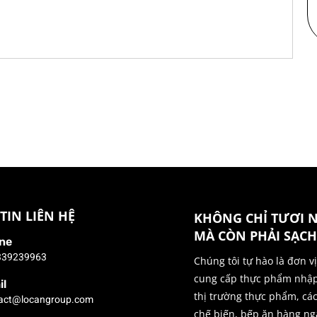
TIN LIÊN HỆ
KHÔNG CHỈ TƯƠI 
MÀ CÒN PHẢI SẠCH
ne
339239963
Chúng tôi tự hào là đơn v
cung cấp thực phẩm nhậ
il
thị trường thực phẩm, cá
act@locangroup.com
chế biến, bếp ăn hàng ng