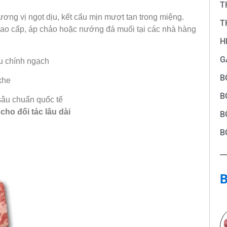
T
ương vị ngọt dịu, kết cấu mịn mượt tan trong miệng.
T
cao cấp, áp chảo hoặc nướng đá muối tại các nhà hàng
H
G
 chính ngạch
B
khe
B
sâu chuẩn quốc tế
 cho đối tác lâu dài
B
B
B