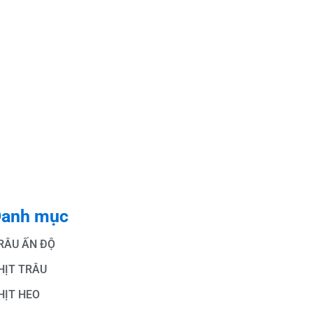
anh mục
RÂU ẤN ĐỘ
HỊT TRÂU
HỊT HEO