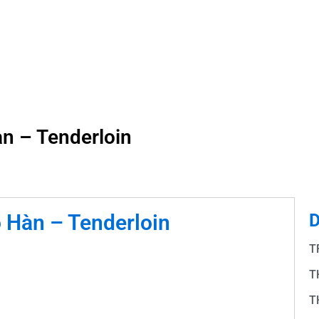
n – Tenderloin
 Hàn – Tenderloin
D
T
T
T