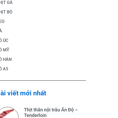
HỊT GÀ
HỊT BÒ
EO
À
Ò ÚC
Ò MỸ
Ò HÀN
Ò A5
ài viết mới nhất
Thịt thăn nội trâu Ấn Độ –
Tenderloin