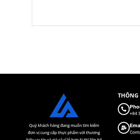
THÔNG 
Pho
+84 
Ema
Quý khách hàng đang muốn tìm kiếm
Cont
đơn vị cung cấp thực phẩm với thương
hiệu uy tín và giá cả sỉ lẻ hợp lý thì liên hệ