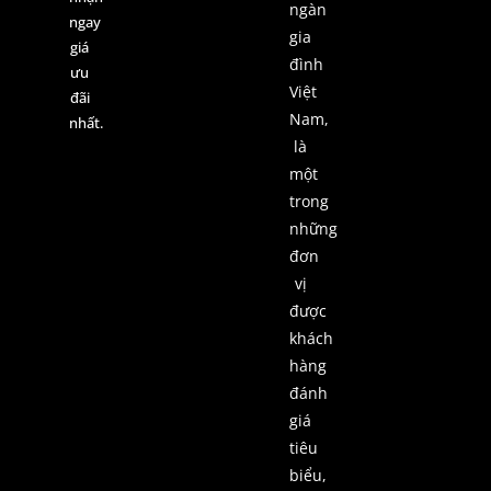
ngàn
ngay
gia
giá
đình
ưu
Việt
đãi
Nam,
nhất.
là
một
trong
những
đơn
vị
được
khách
hàng
đánh
giá
tiêu
biểu,