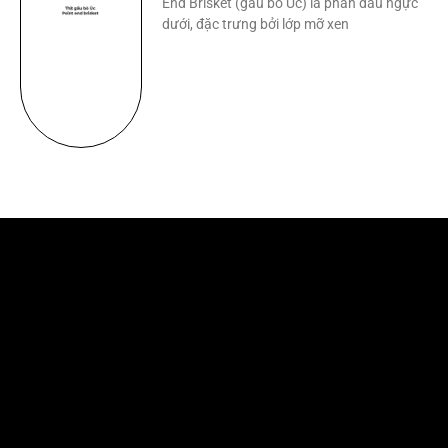
End Brisket (gầu bò Úc) là phần đầu ngực
dưới, đặc trưng bởi lớp mỡ xen