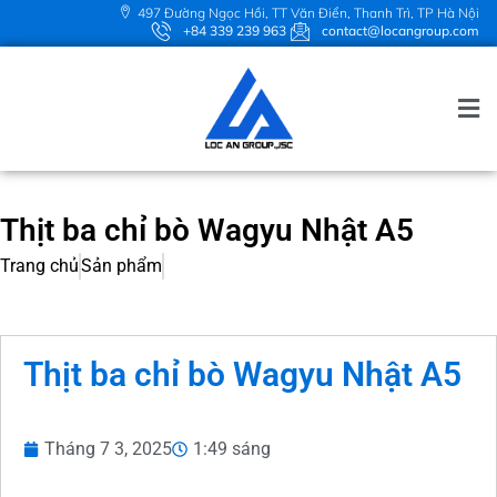
497 Đường Ngọc Hồi, TT Văn Điển, Thanh Trì, TP Hà Nội
+84 339 239 963
contact@locangroup.com
Thịt ba chỉ bò Wagyu Nhật A5
Trang chủ
Sản phẩm
Thịt ba chỉ bò Wagyu Nhật A5
Tháng 7 3, 2025
1:49 sáng