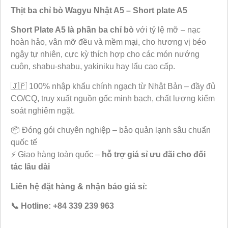
Thịt ba chỉ bò Wagyu Nhật A5 – Short plate A5
Short Plate A5 là phần ba chỉ bò
với tỷ lệ mỡ – nạc
hoàn hảo, vân mỡ đều và mềm mại, cho hương vị béo
ngậy tự nhiên, cực kỳ thích hợp cho các món nướng
cuộn, shabu-shabu, yakiniku hay lẩu cao cấp.
🇯🇵 100% nhập khẩu chính ngạch từ Nhật Bản – đầy đủ
CO/CQ, truy xuất nguồn gốc minh bạch, chất lượng kiểm
soát nghiêm ngặt.
📦 Đóng gói chuyên nghiệp – bảo quản lạnh sâu chuẩn
quốc tế
⚡ Giao hàng toàn quốc –
hỗ trợ giá sỉ ưu đãi cho đối
tác lâu dài
Liên hệ đặt hàng & nhận báo giá sỉ:
📞 Hotline: +84 339 239 963