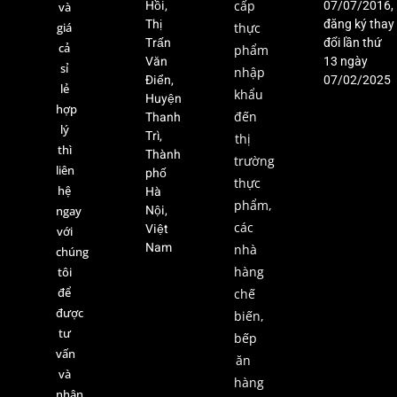
Hồi,
cấp
07/07/2016,
và
Thị
đăng ký thay
giá
thực
Trấn
đổi lần thứ
cả
phẩm
Văn
13 ngày
sỉ
nhập
Điển,
07/02/2025
lẻ
khẩu
Huyện
hợp
Thanh
đến
lý
Trì,
thị
thì
Thành
trường
liên
phố
thực
hệ
Hà
phẩm,
Nội,
ngay
các
Việt
với
Nam
nhà
chúng
hàng
tôi
để
chế
được
biến,
tư
bếp
vấn
ăn
và
hàng
nhận