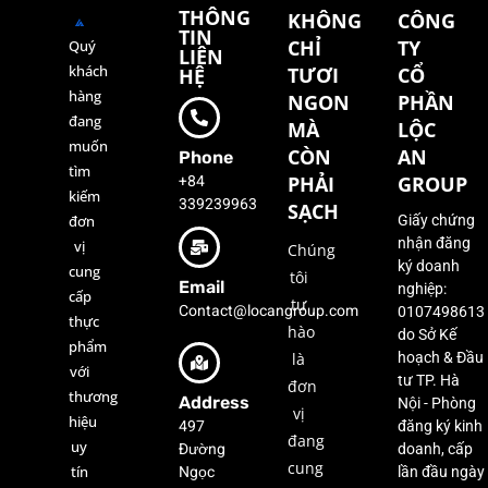
THÔNG
KHÔNG
CÔNG
TIN
CHỈ
TY
Quý
LIÊN
khách
TƯƠI
CỔ
HỆ
hàng
NGON
PHẦN
đang
MÀ
LỘC
muốn
CÒN
AN
Phone
tìm
+84
PHẢI
GROUP
kiếm
339239963
SẠCH
đơn
Giấy chứng
nhận đăng
vị
Chúng
ký doanh
cung
tôi
Email
nghiệp:
cấp
tự
Contact@locangroup.com
0107498613
thực
hào
do Sở Kế
phẩm
là
hoạch & Đầu
với
tư TP. Hà
đơn
thương
Address
Nội - Phòng
vị
hiệu
497
đăng ký kinh
đang
uy
Đường
doanh, cấp
cung
Ngọc
tín
lần đầu ngày