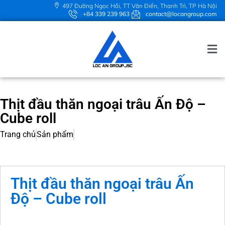
497 Đường Ngọc Hồi, TT Văn Điển, Thanh Trì, TP Hà Nội
+84 339 239 963
contact@locangroup.com
Thịt đầu thăn ngoại trâu Ấn Độ –
Cube roll
Trang chủ
Sản phẩm
Thịt đầu thăn ngoại trâu Ấn
Độ – Cube roll