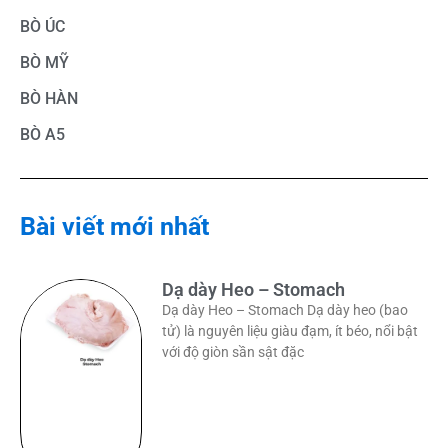
BÒ ÚC
BÒ MỸ
BÒ HÀN
BÒ A5
Bài viết mới nhất
Dạ dày Heo – Stomach
Dạ dày Heo – Stomach Dạ dày heo (bao
tử) là nguyên liệu giàu đạm, ít béo, nổi bật
với độ giòn sần sật đặc