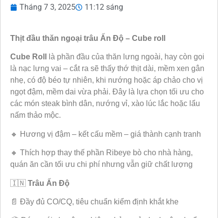
Tháng 7 3, 2025
11:12 sáng
Thịt đầu thăn ngoại trâu Ấn Độ – Cube roll
Cube Roll
là phần đầu của thăn lưng ngoài, hay còn gọi
là nạc lưng vai – cắt ra sẽ thấy thớ thịt dài, mềm xen gân
nhẹ, có độ béo tự nhiên, khi nướng hoặc áp chảo cho vị
ngọt đậm, mềm dai vừa phải. Đây là lựa chọn tối ưu cho
các món steak bình dân, nướng vỉ, xào lúc lắc hoặc lẩu
nấm thảo mộc.
🔸 Hương vị đậm – kết cấu mềm – giá thành cạnh tranh
🔸 Thích hợp thay thế phần Ribeye bò cho nhà hàng,
quán ăn cần tối ưu chi phí nhưng vẫn giữ chất lượng
🇮🇳
Trâu Ấn Độ
📄 Đầy đủ CO/CQ, tiêu chuẩn kiểm định khắt khe