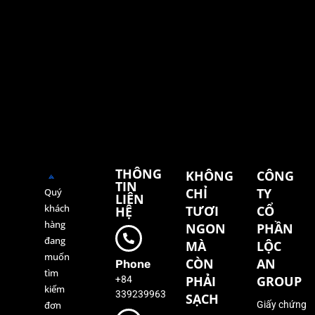
THÔNG
KHÔNG
CÔNG
TIN
CHỈ
TY
Quý
LIÊN
khách
TƯƠI
CỔ
HỆ
hàng
NGON
PHẦN
đang
MÀ
LỘC
muốn
CÒN
AN
Phone
tìm
+84
PHẢI
GROUP
kiếm
339239963
SẠCH
đơn
Giấy chứng