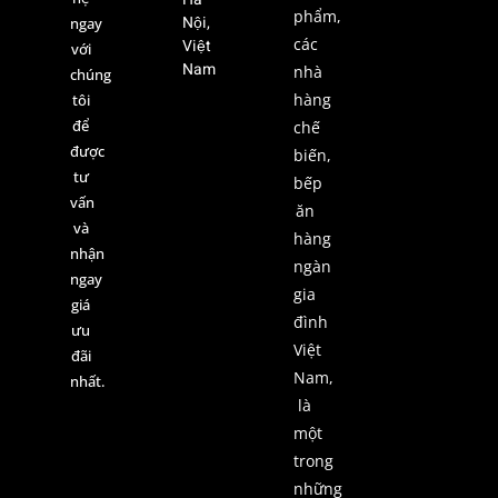
phẩm,
Nội,
ngay
các
Việt
với
Nam
nhà
chúng
hàng
tôi
để
chế
được
biến,
tư
bếp
vấn
ăn
và
hàng
nhận
ngàn
ngay
gia
giá
đình
ưu
Việt
đãi
Nam,
nhất.
là
một
trong
những