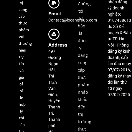
nhận đăng
vị
Chúng
ký doanh
cung
tôi
Email
nghiệp:
cấp
tự
Contact@locangroup.com
0107498613
thực
hào
do Sở Kế
phẩm
là
hoạch & Đầu
với
tư TP. Hà
đơn
thương
Address
Nội - Phòng
vị
hiệu
497
đăng ký kinh
đang
uy
Đường
doanh, cấp
cung
Ngọc
tín
lần đầu ngày
Hồi,
cấp
07/07/2016,
và
Thị
đăng ký thay
giá
thực
Trấn
đổi lần thứ
cả
phẩm
Văn
13 ngày
sỉ
nhập
Điển,
07/02/2025
lẻ
khẩu
Huyện
hợp
Thanh
đến
lý
Trì,
thị
thì
Thành
trường
liên
phố
thực
hệ
Hà