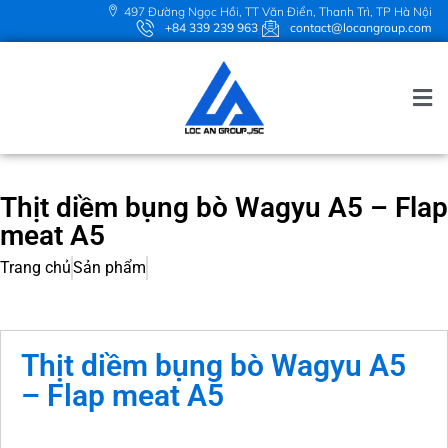
497 Đường Ngọc Hồi, TT Văn Điển, Thanh Trì, TP Hà Nội
+84 339 239 963
contact@locangroup.com
Thịt diềm bụng bò Wagyu A5 – Flap
meat A5
Trang chủ
Sản phẩm
Thịt diềm bụng bò Wagyu A5
– Flap meat A5