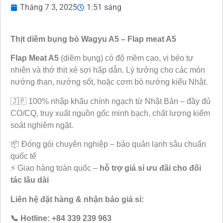
Tháng 7 3, 2025
1:51 sáng
Thịt diềm bụng bò Wagyu A5 – Flap meat A5
Flap Meat A5
(diềm bụng) có độ mềm cao, vị béo tự
nhiên và thớ thịt xé sợi hấp dẫn. Lý tưởng cho các món
nướng than, nướng sốt, hoặc cơm bò nướng kiểu Nhật.
🇯🇵 100% nhập khẩu chính ngạch từ Nhật Bản – đầy đủ
CO/CQ, truy xuất nguồn gốc minh bạch, chất lượng kiểm
soát nghiêm ngặt.
📦 Đóng gói chuyên nghiệp – bảo quản lạnh sâu chuẩn
quốc tế
⚡ Giao hàng toàn quốc –
hỗ trợ giá sỉ ưu đãi cho đối
tác lâu dài
Liên hệ đặt hàng & nhận báo giá sỉ:
📞 Hotline: +84 339 239 963