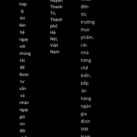
Huyện
hợp
Thanh
đến
lý
Trì,
thị
thì
Thành
trường
liên
phố
thực
hệ
Hà
phẩm,
Nội,
ngay
các
Việt
với
Nam
nhà
chúng
hàng
tôi
để
chế
được
biến,
tư
bếp
vấn
ăn
và
hàng
nhận
ngàn
ngay
gia
giá
đình
ưu
Việt
đãi
Nam,