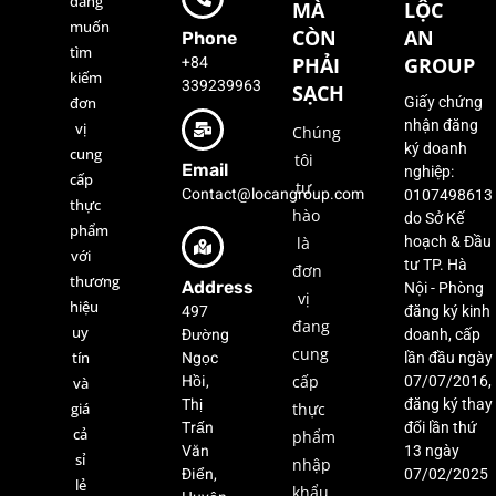
đang
MÀ
LỘC
muốn
CÒN
AN
Phone
tìm
+84
PHẢI
GROUP
kiếm
339239963
SẠCH
đơn
Giấy chứng
nhận đăng
vị
Chúng
ký doanh
cung
tôi
Email
nghiệp:
cấp
tự
Contact@locangroup.com
0107498613
thực
hào
do Sở Kế
phẩm
là
hoạch & Đầu
với
tư TP. Hà
đơn
thương
Address
Nội - Phòng
vị
hiệu
497
đăng ký kinh
đang
uy
Đường
doanh, cấp
cung
Ngọc
tín
lần đầu ngày
Hồi,
cấp
07/07/2016,
và
Thị
đăng ký thay
giá
thực
Trấn
đổi lần thứ
cả
phẩm
Văn
13 ngày
sỉ
nhập
Điển,
07/02/2025
lẻ
khẩu