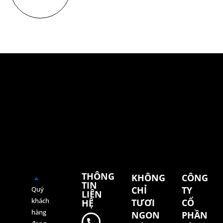
THÔNG
KHÔNG
CÔNG
TIN
CHỈ
TY
Quý
LIÊN
khách
TƯƠI
CỔ
HỆ
hàng
NGON
PHẦN