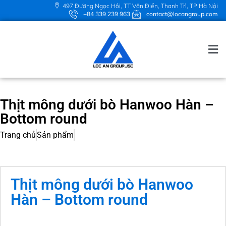
497 Đường Ngọc Hồi, TT Văn Điển, Thanh Trì, TP Hà Nội
+84 339 239 963
contact@locangroup.com
Thịt mông dưới bò Hanwoo Hàn –
Bottom round
Trang chủ
Sản phẩm
Thịt mông dưới bò Hanwoo
Hàn – Bottom round