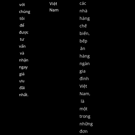
các
Việt
với
Nam
nhà
chúng
hàng
tôi
để
chế
được
biến,
tư
bếp
vấn
ăn
và
hàng
nhận
ngàn
ngay
gia
giá
đình
ưu
Việt
đãi
Nam,
nhất.
là
một
trong
những
đơn