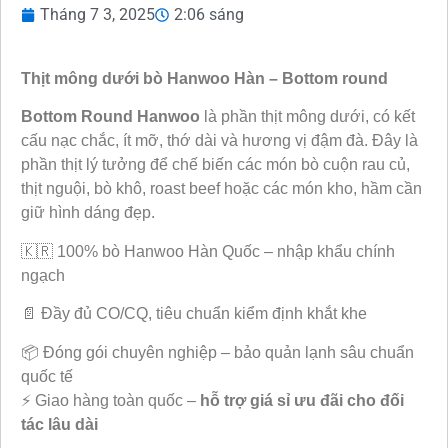
Tháng 7 3, 2025
2:06 sáng
Thịt mông dưới bò Hanwoo Hàn – Bottom round
Bottom Round Hanwoo
là phần thịt mông dưới, có kết
cấu nạc chắc, ít mỡ, thớ dài và hương vị đậm đà. Đây là
phần thịt lý tưởng để chế biến các món bò cuộn rau củ,
thịt nguội, bò khô, roast beef hoặc các món kho, hầm cần
giữ hình dáng đẹp.
🇰🇷 100% bò Hanwoo Hàn Quốc – nhập khẩu chính
ngạch
📄 Đầy đủ CO/CQ, tiêu chuẩn kiểm định khắt khe
📦 Đóng gói chuyên nghiệp – bảo quản lạnh sâu chuẩn
quốc tế
⚡ Giao hàng toàn quốc –
hỗ trợ giá sỉ ưu đãi cho đối
tác lâu dài