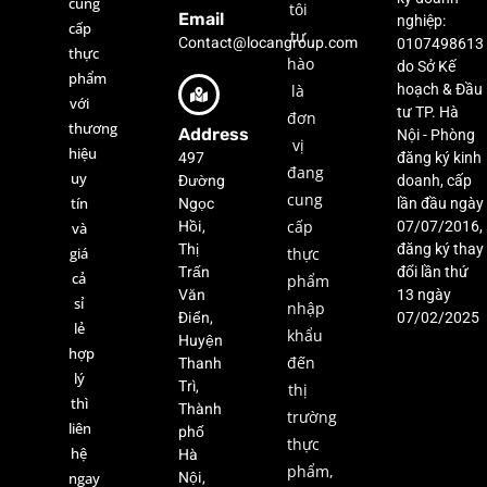
cung
tôi
Email
nghiệp:
cấp
tự
Contact@locangroup.com
0107498613
thực
hào
do Sở Kế
phẩm
là
hoạch & Đầu
với
tư TP. Hà
đơn
thương
Address
Nội - Phòng
vị
hiệu
497
đăng ký kinh
đang
uy
Đường
doanh, cấp
cung
Ngọc
tín
lần đầu ngày
Hồi,
cấp
07/07/2016,
và
Thị
đăng ký thay
giá
thực
Trấn
đổi lần thứ
cả
phẩm
Văn
13 ngày
sỉ
nhập
Điển,
07/02/2025
lẻ
khẩu
Huyện
hợp
Thanh
đến
lý
Trì,
thị
thì
Thành
trường
liên
phố
thực
hệ
Hà
phẩm,
Nội,
ngay