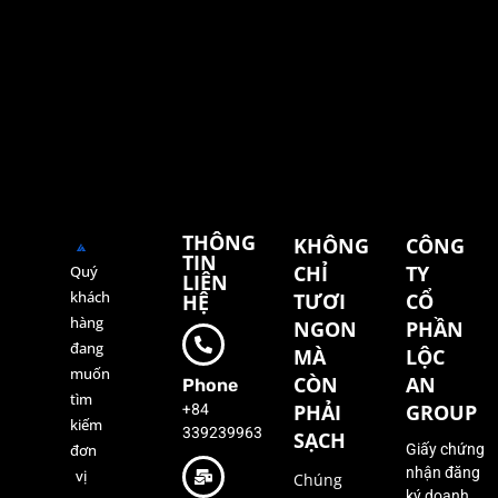
THÔNG
KHÔNG
CÔNG
TIN
CHỈ
TY
Quý
LIÊN
khách
TƯƠI
CỔ
HỆ
hàng
NGON
PHẦN
đang
MÀ
LỘC
muốn
CÒN
AN
Phone
tìm
+84
PHẢI
GROUP
kiếm
339239963
SẠCH
đơn
Giấy chứng
nhận đăng
vị
Chúng
ký doanh